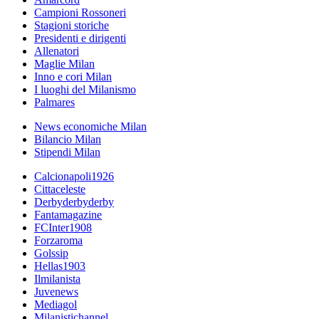
Campioni Rossoneri
Stagioni storiche
Presidenti e dirigenti
Allenatori
Maglie Milan
Inno e cori Milan
I luoghi del Milanismo
Palmares
News economiche Milan
Bilancio Milan
Stipendi Milan
Calcionapoli1926
Cittaceleste
Derbyderbyderby
Fantamagazine
FCInter1908
Forzaroma
Golssip
Hellas1903
Ilmilanista
Juvenews
Mediagol
Milanistichannel