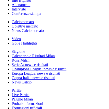
Info Biglietti
Allenamenti
Interviste
Conferenze stampa
Calciomercato
Obiettivi mercato
News Calciomercato
Video
Gol e Highlights
Stagione
Calendario e Risultati Milan
Rosa Milan
Serie A: news e risultati
Champions League: news e risultati
Europa League: news e risultati
Coppa Italia: news e risultati
News Calcio
Partite
Live Partita
Pagelle Milan
Probabili formazioni
Formazioni ufficiali