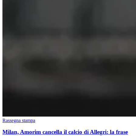
Rassegna stampa
Milan, Amorim cancella il calcio di Allegri: la frase