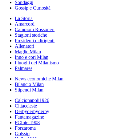
Sondaggi
Gossip e Curiosità
La Storia
Amarcord
Campioni Rossoneri
Stagioni storiche
Presidenti e dirigenti
Allenatori
Maglie Milan
Inno e cori Milan
I luoghi del Milanismo
Palmares
News economiche Milan
Bilancio Milan
Stipendi Milan
Calcionapoli1926
Cittaceleste
Derbyderbyderby
Fantamagazine
FCInter1908
Forzaroma
Golssip