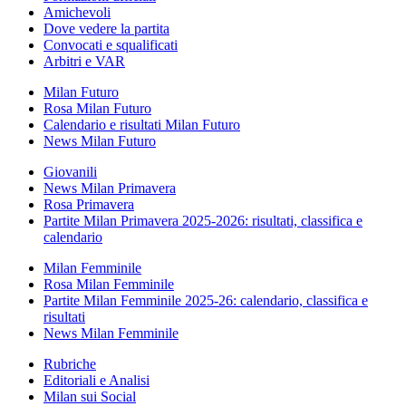
Amichevoli
Dove vedere la partita
Convocati e squalificati
Arbitri e VAR
Milan Futuro
Rosa Milan Futuro
Calendario e risultati Milan Futuro
News Milan Futuro
Giovanili
News Milan Primavera
Rosa Primavera
Partite Milan Primavera 2025-2026: risultati, classifica e
calendario
Milan Femminile
Rosa Milan Femminile
Partite Milan Femminile 2025-26: calendario, classifica e
risultati
News Milan Femminile
Rubriche
Editoriali e Analisi
Milan sui Social