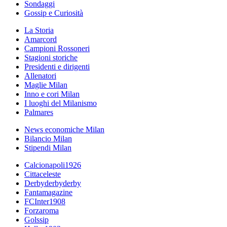
Sondaggi
Gossip e Curiosità
La Storia
Amarcord
Campioni Rossoneri
Stagioni storiche
Presidenti e dirigenti
Allenatori
Maglie Milan
Inno e cori Milan
I luoghi del Milanismo
Palmares
News economiche Milan
Bilancio Milan
Stipendi Milan
Calcionapoli1926
Cittaceleste
Derbyderbyderby
Fantamagazine
FCInter1908
Forzaroma
Golssip