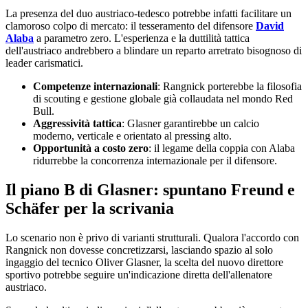
La presenza del duo austriaco-tedesco potrebbe infatti facilitare un
clamoroso colpo di mercato: il tesseramento del difensore
David
Alaba
a parametro zero. L'esperienza e la duttilità tattica
dell'austriaco andrebbero a blindare un reparto arretrato bisognoso di
leader carismatici.
Competenze internazionali
: Rangnick porterebbe la filosofia
di scouting e gestione globale già collaudata nel mondo Red
Bull.
Aggressività tattica
: Glasner garantirebbe un calcio
moderno, verticale e orientato al pressing alto.
Opportunità a costo zero
: il legame della coppia con Alaba
ridurrebbe la concorrenza internazionale per il difensore.
Il piano B di Glasner: spuntano Freund e
Schäfer per la scrivania
Lo scenario non è privo di varianti strutturali. Qualora l'accordo con
Rangnick non dovesse concretizzarsi, lasciando spazio al solo
ingaggio del tecnico Oliver Glasner, la scelta del nuovo direttore
sportivo potrebbe seguire un'indicazione diretta dell'allenatore
austriaco.