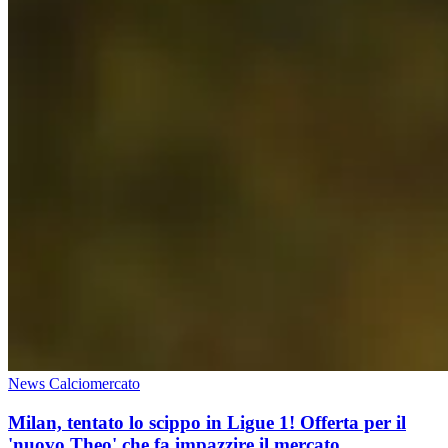
News Calciomercato
Milan, tentato lo scippo in Ligue 1! Offerta per il
'nuovo Theo' che fa impazzire il mercato