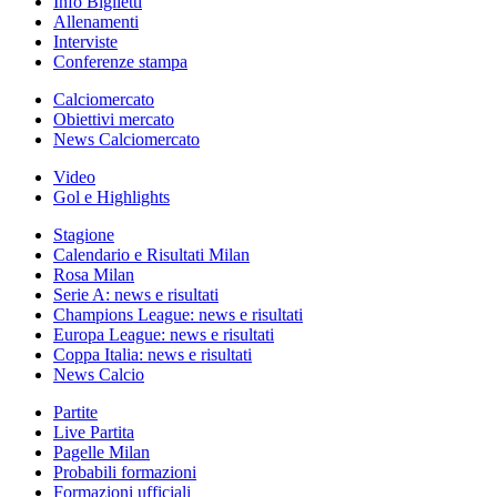
Info Biglietti
Allenamenti
Interviste
Conferenze stampa
Calciomercato
Obiettivi mercato
News Calciomercato
Video
Gol e Highlights
Stagione
Calendario e Risultati Milan
Rosa Milan
Serie A: news e risultati
Champions League: news e risultati
Europa League: news e risultati
Coppa Italia: news e risultati
News Calcio
Partite
Live Partita
Pagelle Milan
Probabili formazioni
Formazioni ufficiali