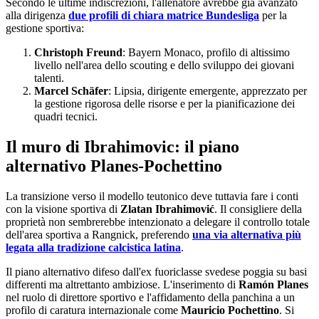
Secondo le ultime indiscrezioni, l'allenatore avrebbe già avanzato
alla dirigenza
due profili di chiara matrice Bundesliga
per la
gestione sportiva:
Christoph Freund
: Bayern Monaco, profilo di altissimo
livello nell'area dello scouting e dello sviluppo dei giovani
talenti.
Marcel Schäfer
: Lipsia, dirigente emergente, apprezzato per
la gestione rigorosa delle risorse e per la pianificazione dei
quadri tecnici.
Il muro di Ibrahimovic: il piano
alternativo Planes-Pochettino
La transizione verso il modello teutonico deve tuttavia fare i conti
con la visione sportiva di
Zlatan Ibrahimović
. Il consigliere della
proprietà non sembrerebbe intenzionato a delegare il controllo totale
dell'area sportiva a Rangnick, preferendo
una via alternativa più
legata alla tradizione calcistica latina
.
Il piano alternativo difeso dall'ex fuoriclasse svedese poggia su basi
differenti ma altrettanto ambiziose. L'inserimento di
Ramón Planes
nel ruolo di direttore sportivo e l'affidamento della panchina a un
profilo di caratura internazionale come
Mauricio Pochettino
. Si