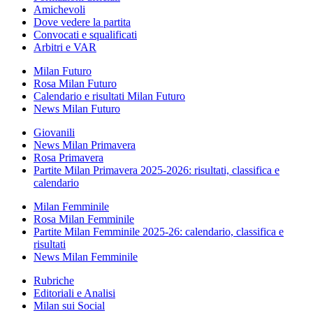
Amichevoli
Dove vedere la partita
Convocati e squalificati
Arbitri e VAR
Milan Futuro
Rosa Milan Futuro
Calendario e risultati Milan Futuro
News Milan Futuro
Giovanili
News Milan Primavera
Rosa Primavera
Partite Milan Primavera 2025-2026: risultati, classifica e
calendario
Milan Femminile
Rosa Milan Femminile
Partite Milan Femminile 2025-26: calendario, classifica e
risultati
News Milan Femminile
Rubriche
Editoriali e Analisi
Milan sui Social