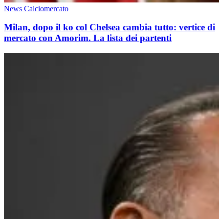
News Calciomercato
Milan, dopo il ko col Chelsea cambia tutto: vertice di
mercato con Amorim. La lista dei partenti