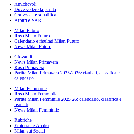
Amichevoli
Dove vedere la partita
Convocati e squalificati
Arbitri e VAR
Milan Futuro
Rosa Milan Futuro
Calendario e risultati Milan Futuro
News Milan Futuro
Giovanili
News Milan Primavera
Rosa Primavera
Partite Milan Primavera 2025-2026: risultati, classifica e
calendario
Milan Femminile
Rosa Milan Femminile
Partite Milan Femminile 2025-26: calendario, classifica e
risultati
News Milan Femminile
Rubriche
Editoriali e Analisi
Milan sui Social