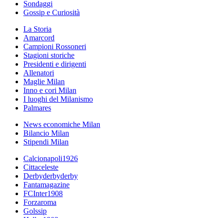
Sondaggi
Gossip e Curiosità
La Storia
Amarcord
Campioni Rossoneri
Stagioni storiche
Presidenti e dirigenti
Allenatori
Maglie Milan
Inno e cori Milan
I luoghi del Milanismo
Palmares
News economiche Milan
Bilancio Milan
Stipendi Milan
Calcionapoli1926
Cittaceleste
Derbyderbyderby
Fantamagazine
FCInter1908
Forzaroma
Golssip