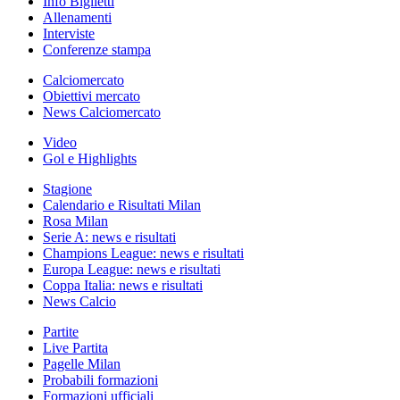
Info Biglietti
Allenamenti
Interviste
Conferenze stampa
Calciomercato
Obiettivi mercato
News Calciomercato
Video
Gol e Highlights
Stagione
Calendario e Risultati Milan
Rosa Milan
Serie A: news e risultati
Champions League: news e risultati
Europa League: news e risultati
Coppa Italia: news e risultati
News Calcio
Partite
Live Partita
Pagelle Milan
Probabili formazioni
Formazioni ufficiali