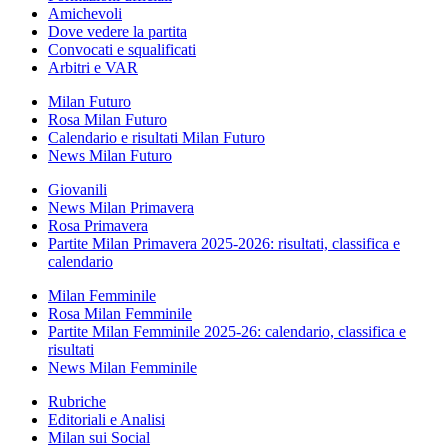
Amichevoli
Dove vedere la partita
Convocati e squalificati
Arbitri e VAR
Milan Futuro
Rosa Milan Futuro
Calendario e risultati Milan Futuro
News Milan Futuro
Giovanili
News Milan Primavera
Rosa Primavera
Partite Milan Primavera 2025-2026: risultati, classifica e
calendario
Milan Femminile
Rosa Milan Femminile
Partite Milan Femminile 2025-26: calendario, classifica e
risultati
News Milan Femminile
Rubriche
Editoriali e Analisi
Milan sui Social