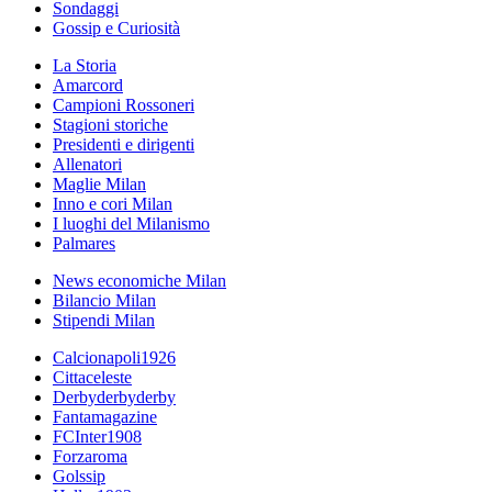
Sondaggi
Gossip e Curiosità
La Storia
Amarcord
Campioni Rossoneri
Stagioni storiche
Presidenti e dirigenti
Allenatori
Maglie Milan
Inno e cori Milan
I luoghi del Milanismo
Palmares
News economiche Milan
Bilancio Milan
Stipendi Milan
Calcionapoli1926
Cittaceleste
Derbyderbyderby
Fantamagazine
FCInter1908
Forzaroma
Golssip