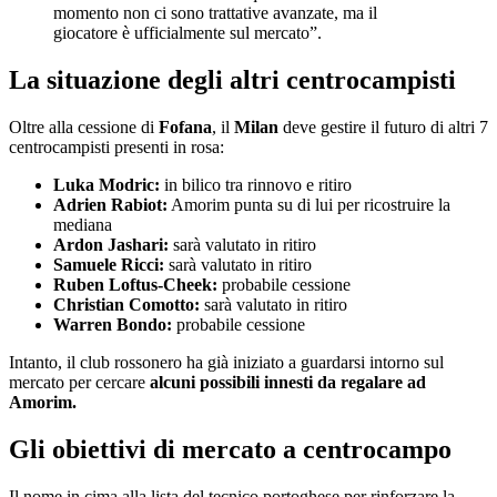
momento non ci sono trattative avanzate, ma il
giocatore è ufficialmente sul mercato”.
La situazione degli altri centrocampisti
Oltre alla cessione di
Fofana
, il
Milan
deve gestire il futuro di altri 7
centrocampisti presenti in rosa:
Luka Modric:
in bilico tra rinnovo e ritiro
Adrien Rabiot:
Amorim punta su di lui per ricostruire la
mediana
Ardon Jashari:
sarà valutato in ritiro
Samuele Ricci:
sarà valutato in ritiro
Ruben Loftus-Cheek:
probabile cessione
Christian Comotto:
sarà valutato in ritiro
Warren Bondo:
probabile cessione
Intanto, il club rossonero ha già iniziato a guardarsi intorno sul
mercato per cercare
alcuni possibili innesti da regalare ad
Amorim.
Gli obiettivi di mercato a centrocampo
Il nome in cima alla lista del tecnico portoghese per rinforzare la