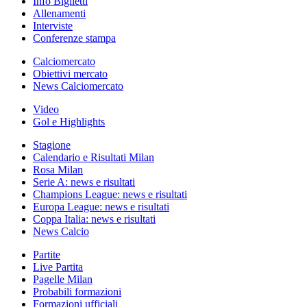
Info Biglietti
Allenamenti
Interviste
Conferenze stampa
Calciomercato
Obiettivi mercato
News Calciomercato
Video
Gol e Highlights
Stagione
Calendario e Risultati Milan
Rosa Milan
Serie A: news e risultati
Champions League: news e risultati
Europa League: news e risultati
Coppa Italia: news e risultati
News Calcio
Partite
Live Partita
Pagelle Milan
Probabili formazioni
Formazioni ufficiali