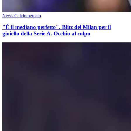
News Calciomercato
"È il mediano perfetto". Blitz del Milan per il
gioiello della Serie A. Occhio al colpo