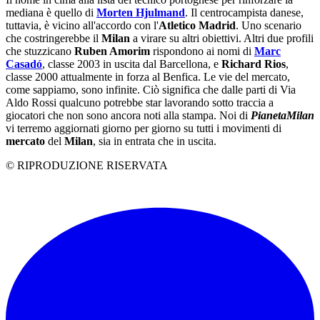
mediana è quello di
Morten Hjulmand
. Il centrocampista danese,
tuttavia, è vicino all'accordo con l'
Atletico Madrid
. Uno scenario
che costringerebbe il
Milan
a virare su altri obiettivi. Altri due profili
che stuzzicano
Ruben Amorim
rispondono ai nomi di
Marc
Casadó
, classe 2003 in uscita dal Barcellona, e
Richard Rios
,
classe 2000 attualmente in forza al Benfica. Le vie del mercato,
come sappiamo, sono infinite. Ciò significa che dalle parti di Via
Aldo Rossi qualcuno potrebbe star lavorando sotto traccia a
giocatori che non sono ancora noti alla stampa. Noi di
PianetaMilan
vi terremo aggiornati giorno per giorno su tutti i movimenti di
mercato
del
Milan
, sia in entrata che in uscita.
© RIPRODUZIONE RISERVATA