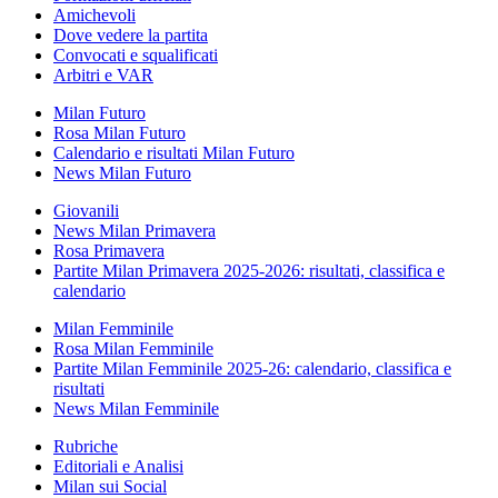
Amichevoli
Dove vedere la partita
Convocati e squalificati
Arbitri e VAR
Milan Futuro
Rosa Milan Futuro
Calendario e risultati Milan Futuro
News Milan Futuro
Giovanili
News Milan Primavera
Rosa Primavera
Partite Milan Primavera 2025-2026: risultati, classifica e
calendario
Milan Femminile
Rosa Milan Femminile
Partite Milan Femminile 2025-26: calendario, classifica e
risultati
News Milan Femminile
Rubriche
Editoriali e Analisi
Milan sui Social