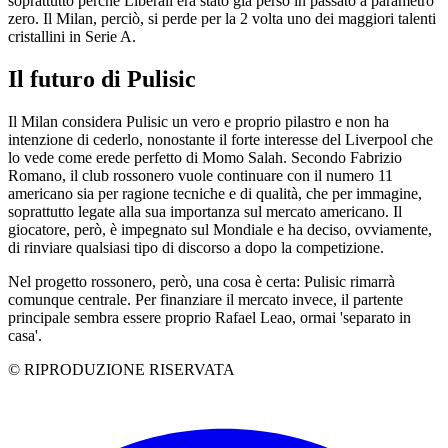
soprattutto perchè Liberali era stato già perso in passato a parametro
zero. Il Milan, perciò, si perde per la 2 volta uno dei maggiori talenti
cristallini in Serie A.
Il futuro di Pulisic
Il Milan considera Pulisic un vero e proprio pilastro e non ha
intenzione di cederlo, nonostante il forte interesse del Liverpool che
lo vede come erede perfetto di Momo Salah. Secondo Fabrizio
Romano, il club rossonero vuole continuare con il numero 11
americano sia per ragione tecniche e di qualità, che per immagine,
soprattutto legate alla sua importanza sul mercato americano. Il
giocatore, però, è impegnato sul Mondiale e ha deciso, ovviamente,
di rinviare qualsiasi tipo di discorso a dopo la competizione.
Nel progetto rossonero, però, una cosa è certa: Pulisic rimarrà
comunque centrale. Per finanziare il mercato invece, il partente
principale sembra essere proprio Rafael Leao, ormai 'separato in
casa'.
© RIPRODUZIONE RISERVATA