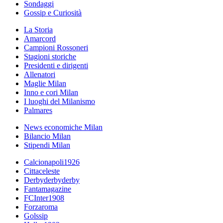
Sondaggi
Gossip e Curiosità
La Storia
Amarcord
Campioni Rossoneri
Stagioni storiche
Presidenti e dirigenti
Allenatori
Maglie Milan
Inno e cori Milan
I luoghi del Milanismo
Palmares
News economiche Milan
Bilancio Milan
Stipendi Milan
Calcionapoli1926
Cittaceleste
Derbyderbyderby
Fantamagazine
FCInter1908
Forzaroma
Golssip