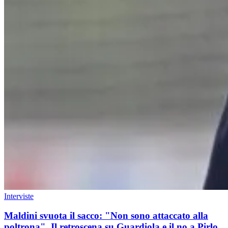
Interviste
Maldini svuota il sacco: "Non sono attaccato alla
poltrona". Il retroscena su Guardiola e il no a Pirlo