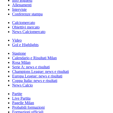
Info Biglietti
Allenamenti
Interviste
Conferenze stampa
Calciomercato
Obiettivi mercato
News Calciomercato
Video
Gol e Highlights
Stagione
Calendario e Risultati Milan
Rosa Milan
Serie A: news e risultati
Champions League: news e risultati
Europa League: news e risultati
Coppa Italia: news e risultati
News Calcio
Partite
Live Partita
Pagelle Milan
Probabili formazioni
Formazioni ufficiali