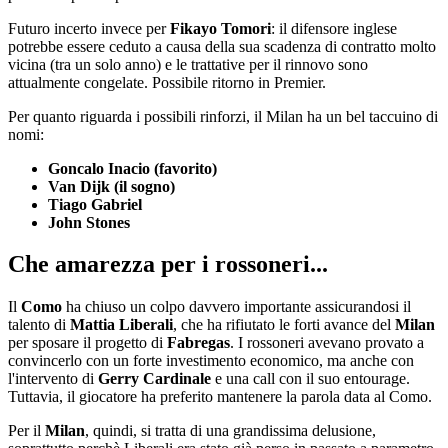
Futuro incerto invece per
Fikayo Tomori
: il difensore inglese
potrebbe essere ceduto a causa della sua scadenza di contratto molto
vicina (tra un solo anno) e le trattative per il rinnovo sono
attualmente congelate. Possibile ritorno in Premier.
Per quanto riguarda i possibili rinforzi, il Milan ha un bel taccuino di
nomi:
Goncalo Inacio (favorito)
Van Dijk (il sogno)
Tiago Gabriel
John Stones
Che amarezza per i rossoneri...
Il
Como
ha chiuso un colpo davvero importante assicurandosi il
talento di
Mattia Liberali
, che ha rifiutato le forti avance del
Milan
per sposare il progetto di
Fabregas
. I rossoneri avevano provato a
convincerlo con un forte investimento economico, ma anche con
l'intervento di
Gerry Cardinale
e una call con il suo entourage.
Tuttavia, il giocatore ha preferito mantenere la parola data al Como.
Per il
Milan
, quindi, si tratta di una grandissima delusione,