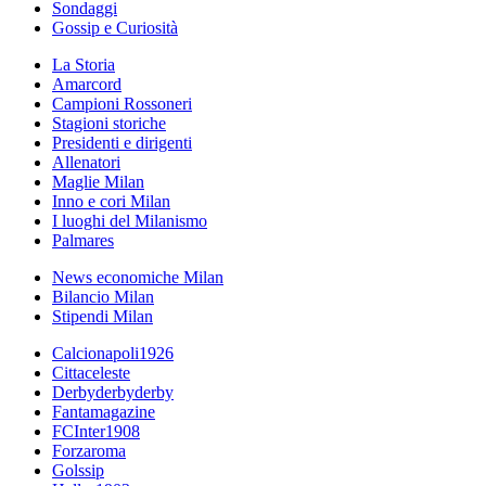
Sondaggi
Gossip e Curiosità
La Storia
Amarcord
Campioni Rossoneri
Stagioni storiche
Presidenti e dirigenti
Allenatori
Maglie Milan
Inno e cori Milan
I luoghi del Milanismo
Palmares
News economiche Milan
Bilancio Milan
Stipendi Milan
Calcionapoli1926
Cittaceleste
Derbyderbyderby
Fantamagazine
FCInter1908
Forzaroma
Golssip