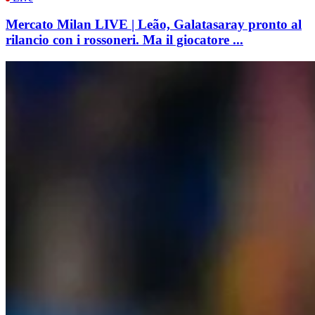
Mercato Milan LIVE | Leão, Galatasaray pronto al
rilancio con i rossoneri. Ma il giocatore ...