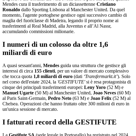
Mendes cura il trasferimento di un diciassettenne
Cristiano
Ronaldo
dallo Sporting Lisbona al Manchester United. Da quel
momento, l'agente portoghese gestisce ogni successivo cambio di
maglia del fuoriclasse di Madeira, legando il proprio nome ai
trasferimenti al Real Madrid, alla Juventus e all’Al Nassr,
accumulando commissioni milionarie.
I numeri di un colosso da oltre 1,6
miliardi di euro
A quasi sessant'anni,
Mendes
guida una struttura che gestisce gli
interessi di circa
155 clienti
, per un valore di mercato complessivo
che tocca quota
1,8 miliardi di euro
(dati
‘Transfermarkt.it’
). Solo
nel corso dell'estate 2024, la
'GESTIFUTE'
si è resa protagonista di
cinque dei principali trasferimenti europei:
Leny Yoro
(52 M) e
Manuel Ugarte
(50 M) al Manchester United,
Joao Neves
(60 M)
al Paris Saint-Germain,
Pedro Neto
(63 M) e
Joao Felix
(52 M) al
Chelsea. Operazioni che hanno fruttato oltre 300 milioni di euro in
un'unica sessione di mercato.
I fatturati record della GESTIFUTE
La
Gestifute SA
(sede legale in Portogallo) ha registrato nel 2024