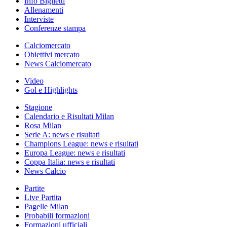
Info Biglietti
Allenamenti
Interviste
Conferenze stampa
Calciomercato
Obiettivi mercato
News Calciomercato
Video
Gol e Highlights
Stagione
Calendario e Risultati Milan
Rosa Milan
Serie A: news e risultati
Champions League: news e risultati
Europa League: news e risultati
Coppa Italia: news e risultati
News Calcio
Partite
Live Partita
Pagelle Milan
Probabili formazioni
Formazioni ufficiali