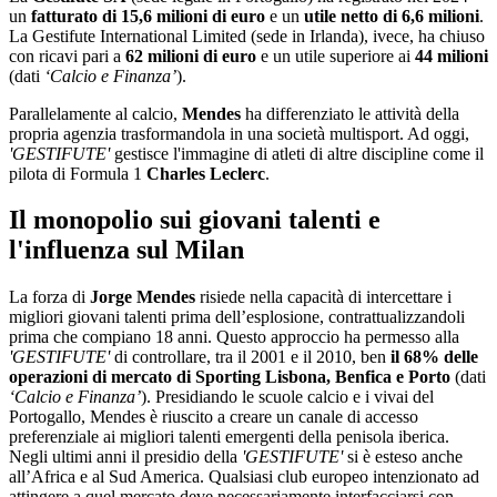
un
fatturato di 15,6 milioni di euro
e un
utile netto di 6,6 milioni
.
La Gestifute International Limited (sede in Irlanda), ivece, ha chiuso
con ricavi pari a
62 milioni di euro
e un utile superiore ai
44 milioni
(dati
‘Calcio e Finanza’
).
Parallelamente al calcio,
Mendes
ha differenziato le attività della
propria agenzia trasformandola in una società multisport. Ad oggi,
'GESTIFUTE'
gestisce l'immagine di atleti di altre discipline come il
pilota di Formula 1
Charles Leclerc
.
Il monopolio sui giovani talenti e
l'influenza sul Milan
La forza di
Jorge Mendes
risiede nella capacità di intercettare i
migliori giovani talenti prima dell’esplosione, contrattualizzandoli
prima che compiano 18 anni. Questo approccio ha permesso alla
'GESTIFUTE'
di controllare, tra il 2001 e il 2010, ben
il 68% delle
operazioni di mercato di Sporting Lisbona, Benfica
e Porto
(dati
‘Calcio e Finanza’
). Presidiando le scuole calcio e i vivai del
Portogallo, Mendes è riuscito a creare un canale di accesso
preferenziale ai migliori talenti emergenti della penisola iberica.
Negli ultimi anni il presidio della
'GESTIFUTE'
si è esteso anche
all’Africa e al Sud America. Qualsiasi club europeo intenzionato ad
attingere a quel mercato deve necessariamente interfacciarsi con