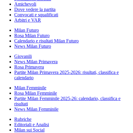
Amichevoli
Dove vedere la partita
Convocati e squalificati
Arbitri e VAR
Milan Futuro
Rosa Milan Futuro
Calendario e risultati Milan Futuro
News Milan Futuro
Giovanili
News Milan Primavera
Rosa Primavera
Partite Milan Primavera 2025-2026: risultati, classifica e
calendario
Milan Femminile
Rosa Milan Femminile
Partite Milan Femminile 2025-26: calendario, classifica e
risultati
News Milan Femminile
Rubriche
Editoriali e Analisi
Milan sui Social