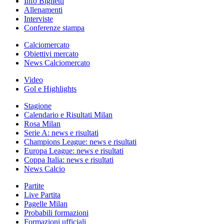
Info Biglietti
Allenamenti
Interviste
Conferenze stampa
Calciomercato
Obiettivi mercato
News Calciomercato
Video
Gol e Highlights
Stagione
Calendario e Risultati Milan
Rosa Milan
Serie A: news e risultati
Champions League: news e risultati
Europa League: news e risultati
Coppa Italia: news e risultati
News Calcio
Partite
Live Partita
Pagelle Milan
Probabili formazioni
Formazioni ufficiali