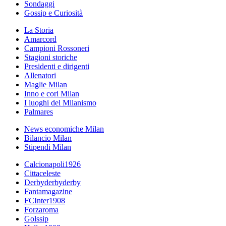
Sondaggi
Gossip e Curiosità
La Storia
Amarcord
Campioni Rossoneri
Stagioni storiche
Presidenti e dirigenti
Allenatori
Maglie Milan
Inno e cori Milan
I luoghi del Milanismo
Palmares
News economiche Milan
Bilancio Milan
Stipendi Milan
Calcionapoli1926
Cittaceleste
Derbyderbyderby
Fantamagazine
FCInter1908
Forzaroma
Golssip