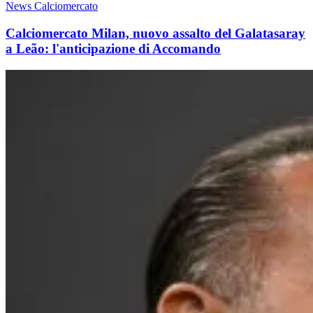
News Calciomercato
Calciomercato Milan, nuovo assalto del Galatasaray
a Leão: l'anticipazione di Accomando