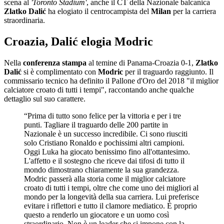
scena al
'Toronto Stadium'
, anche il CT della Nazionale balcanica
Zlatko Dalić
ha elogiato il centrocampista del
Milan
per la carriera
straordinaria.
Croazia, Dalić elogia Modric
Nella
conferenza stampa
al temine di Panama-Croazia 0-1,
Zlatko
Dalić
si è complimentato con
Modric
per il traguardo raggiunto. Il
commissario tecnico ha definito il Pallone d'Oro del 2018 "il miglior
calciatore croato di tutti i tempi", raccontando anche qualche
dettaglio sul suo carattere.
“Prima di tutto sono felice per la vittoria e per i tre
punti. Tagliare il traguardo delle 200 partite in
Nazionale è un successo incredibile. Ci sono riusciti
solo Cristiano Ronaldo e pochissimi altri campioni.
Oggi Luka ha giocato benissimo fino all'ottantesimo.
L'affetto e il sostegno che riceve dai tifosi di tutto il
mondo dimostrano chiaramente la sua grandezza.
Modric passerà alla storia come il miglior calciatore
croato di tutti i tempi, oltre che come uno dei migliori al
mondo per la longevità della sua carriera. Lui preferisce
evitare i riflettori e tutto il clamore mediatico. È proprio
questo a renderlo un giocatore e un uomo così
straordinario. Non è un leader che si impone con la