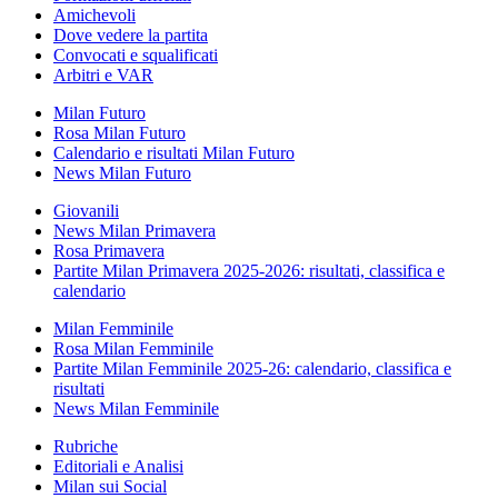
Amichevoli
Dove vedere la partita
Convocati e squalificati
Arbitri e VAR
Milan Futuro
Rosa Milan Futuro
Calendario e risultati Milan Futuro
News Milan Futuro
Giovanili
News Milan Primavera
Rosa Primavera
Partite Milan Primavera 2025-2026: risultati, classifica e
calendario
Milan Femminile
Rosa Milan Femminile
Partite Milan Femminile 2025-26: calendario, classifica e
risultati
News Milan Femminile
Rubriche
Editoriali e Analisi
Milan sui Social