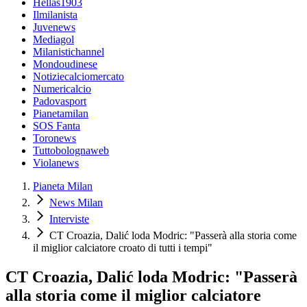
Hellas1903
Ilmilanista
Juvenews
Mediagol
Milanistichannel
Mondoudinese
Notiziecalciomercato
Numericalcio
Padovasport
Pianetamilan
SOS Fanta
Toronews
Tuttobolognaweb
Violanews
Pianeta Milan
News Milan
Interviste
CT Croazia, Dalić loda Modric: "Passerà alla storia come
il miglior calciatore croato di tutti i tempi"
CT Croazia, Dalić loda Modric: "Passerà
alla storia come il miglior calciatore