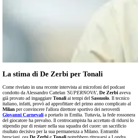
La stima di De Zerbi per Tonali
Come rivelato in una recente intervista ai microfoni del podcast
condotto da Alessandro Cattelan
'SUPERNOVA'
,
De Zerbi
aveva
già provato ad ingaggiare
Tonali
ai tempi del
Sassuolo
. Il tecnico
italiano, infatti, provò ad approfittare del primo anno complicato al
Milan
per convincere l'allora direttore sportivo dei neroverdi
Giovanni Carnevali
a portarlo in Emilia. Tuttavia, la fede rossonera
del giocatore ha prevalso. Il centrocampista ha accettato di ridursi lo
stipendio pur di restare nella sua squadra del cuore: un sacrificio
risultato decisivo per la sua permanenza a Milano. Entrambi
bresciani, ora
De Zerbi
e
Tonali
potrebbero ritrovarsi a Londra.