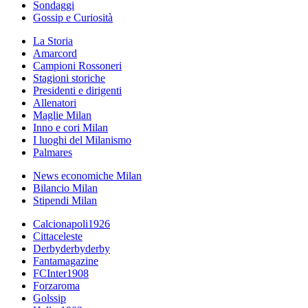
Sondaggi
Gossip e Curiosità
La Storia
Amarcord
Campioni Rossoneri
Stagioni storiche
Presidenti e dirigenti
Allenatori
Maglie Milan
Inno e cori Milan
I luoghi del Milanismo
Palmares
News economiche Milan
Bilancio Milan
Stipendi Milan
Calcionapoli1926
Cittaceleste
Derbyderbyderby
Fantamagazine
FCInter1908
Forzaroma
Golssip