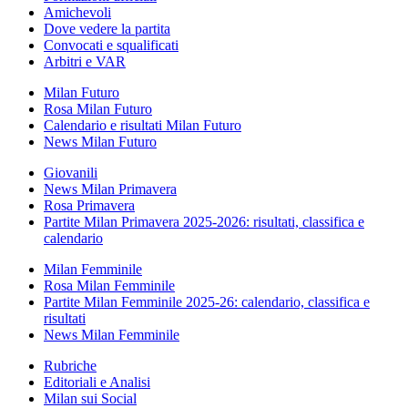
Amichevoli
Dove vedere la partita
Convocati e squalificati
Arbitri e VAR
Milan Futuro
Rosa Milan Futuro
Calendario e risultati Milan Futuro
News Milan Futuro
Giovanili
News Milan Primavera
Rosa Primavera
Partite Milan Primavera 2025-2026: risultati, classifica e
calendario
Milan Femminile
Rosa Milan Femminile
Partite Milan Femminile 2025-26: calendario, classifica e
risultati
News Milan Femminile
Rubriche
Editoriali e Analisi
Milan sui Social