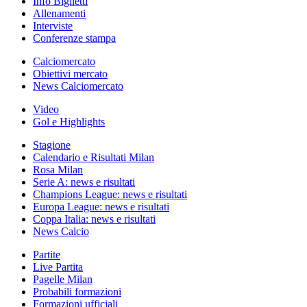
Info Biglietti
Allenamenti
Interviste
Conferenze stampa
Calciomercato
Obiettivi mercato
News Calciomercato
Video
Gol e Highlights
Stagione
Calendario e Risultati Milan
Rosa Milan
Serie A: news e risultati
Champions League: news e risultati
Europa League: news e risultati
Coppa Italia: news e risultati
News Calcio
Partite
Live Partita
Pagelle Milan
Probabili formazioni
Formazioni ufficiali