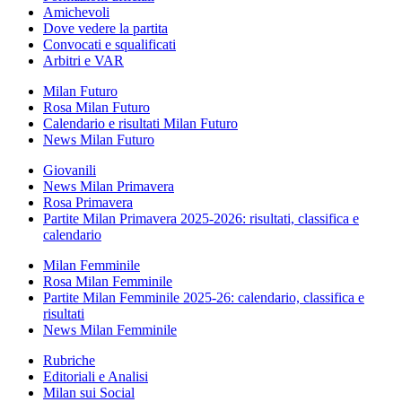
Amichevoli
Dove vedere la partita
Convocati e squalificati
Arbitri e VAR
Milan Futuro
Rosa Milan Futuro
Calendario e risultati Milan Futuro
News Milan Futuro
Giovanili
News Milan Primavera
Rosa Primavera
Partite Milan Primavera 2025-2026: risultati, classifica e
calendario
Milan Femminile
Rosa Milan Femminile
Partite Milan Femminile 2025-26: calendario, classifica e
risultati
News Milan Femminile
Rubriche
Editoriali e Analisi
Milan sui Social