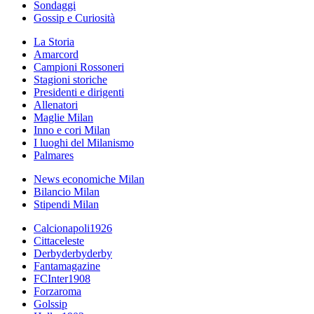
Sondaggi
Gossip e Curiosità
La Storia
Amarcord
Campioni Rossoneri
Stagioni storiche
Presidenti e dirigenti
Allenatori
Maglie Milan
Inno e cori Milan
I luoghi del Milanismo
Palmares
News economiche Milan
Bilancio Milan
Stipendi Milan
Calcionapoli1926
Cittaceleste
Derbyderbyderby
Fantamagazine
FCInter1908
Forzaroma
Golssip