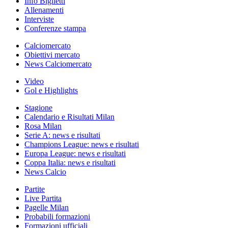
Info Biglietti
Allenamenti
Interviste
Conferenze stampa
Calciomercato
Obiettivi mercato
News Calciomercato
Video
Gol e Highlights
Stagione
Calendario e Risultati Milan
Rosa Milan
Serie A: news e risultati
Champions League: news e risultati
Europa League: news e risultati
Coppa Italia: news e risultati
News Calcio
Partite
Live Partita
Pagelle Milan
Probabili formazioni
Formazioni ufficiali