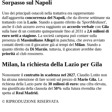
Sorpasso sul Napoli
Uno dei principali ostacoli nella trattativa era rappresentato
dall'agguerrita
concorrenza del Napoli,
che da diverse settimane sta
trattando con la
Lazio
. Stando a quanto riferito da
'SportMediaset'
,
anche il club azzurro aveva raggiunto un
accordo verbale
con
Gila
sulla base di un contratto quinquennale fino al 2031 a
2,6 milioni di
euro netti a stagione.
La società campana può contare sulla
presenza di
Massimiliano Allegri
in panchina, che aveva avviato
contatti diretti con il giocatore già ai tempi del
Milan
. Stando a
quanto riferito da
Di Marzio
, tuttavia, il giocatore avrebbe dato
priorità
al club rossonero.
Milan, la richiesta della Lazio per Gila
Nonostante il
contratto in scadenza nel 2027
, Claudio Lotito non
ha alcuna intenzione di fare sconti sul prezzo di
Mario Gila.
La
richiesta della Lazio parte da
30 milioni di euro:
una cifra elevata,
ma giustificata della clausola del
50%
sulla futura rivendita che
spetta al
Real Madrid.
© RIPRODUZIONE RISERVATA