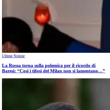
Ultime Notizie
La Russa torna sulla polemica per il ricordo di
Baresi: “Così i tifosi del Milan non si lamentano…”