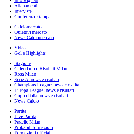
Info Biglietti
Allenamenti
Interviste
Conferenze stampa
Calciomercato
Obiettivi mercato
News Calciomercato
Video
Gol e Highlights
Stagione
Calendario e Risultati Milan
Rosa Milan
Serie A: news e risultati
Champions League: news e risultati
Europa League: news e risultati
Coppa Italia: news e risultati
News Calcio
Partite
Live Partita
Pagelle Milan
Probabili formazioni
Formazioni ufficiali