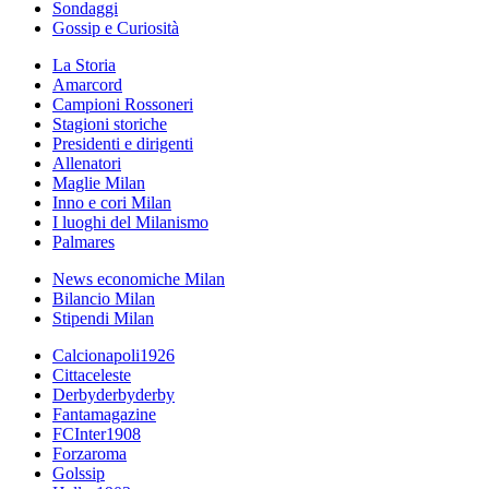
Sondaggi
Gossip e Curiosità
La Storia
Amarcord
Campioni Rossoneri
Stagioni storiche
Presidenti e dirigenti
Allenatori
Maglie Milan
Inno e cori Milan
I luoghi del Milanismo
Palmares
News economiche Milan
Bilancio Milan
Stipendi Milan
Calcionapoli1926
Cittaceleste
Derbyderbyderby
Fantamagazine
FCInter1908
Forzaroma
Golssip