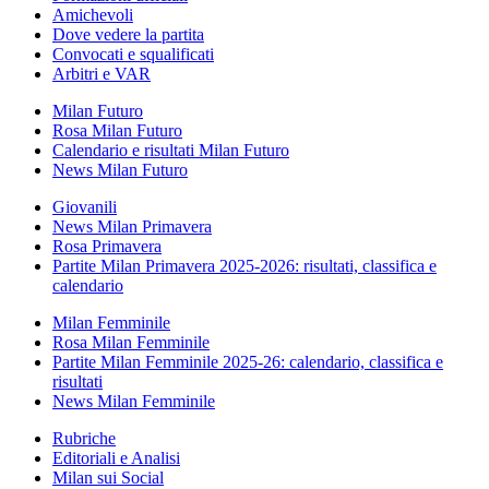
Amichevoli
Dove vedere la partita
Convocati e squalificati
Arbitri e VAR
Milan Futuro
Rosa Milan Futuro
Calendario e risultati Milan Futuro
News Milan Futuro
Giovanili
News Milan Primavera
Rosa Primavera
Partite Milan Primavera 2025-2026: risultati, classifica e
calendario
Milan Femminile
Rosa Milan Femminile
Partite Milan Femminile 2025-26: calendario, classifica e
risultati
News Milan Femminile
Rubriche
Editoriali e Analisi
Milan sui Social