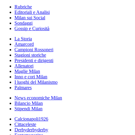
Rubriche
Editoriali e Analisi
Milan sui Social
Sondaggi
Gossip e Curiosità
La Storia
Amarcord
Campioni Rossoneri
Stagioni storiche
Presidenti e dirigenti
Allenatori
Maglie Milan
Inno e cori Milan
I luoghi del Milanismo
Palmares
News economiche Milan
Bilancio Milan
Stipendi Milan
Calcionapoli1926
Cittaceleste
Derbyderbyderby