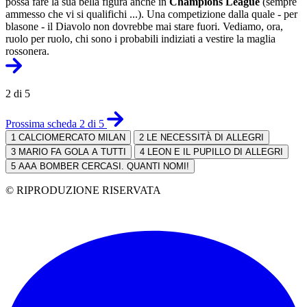
possa fare la sua bella figura anche in
Champions League
(sempre
ammesso che vi si qualifichi ...). Una competizione dalla quale - per
blasone - il Diavolo non dovrebbe mai stare fuori. Vediamo, ora,
ruolo per ruolo, chi sono i probabili indiziati a vestire la maglia
rossonera.
2 di 5
Prossima scheda 2 di 5
1
CALCIOMERCATO MILAN
2
LE NECESSITÀ DI ALLEGRI
3
MARIO FA GOLA A TUTTI
4
LEON E IL PUPILLO DI ALLEGRI
5
AAA BOMBER CERCASI. QUANTI NOMI!
© RIPRODUZIONE RISERVATA