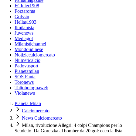
Fantamagazine
FCInter1908
Forzaroma
Golssip
Hellas1903
Ilmilanista
Juvenews
Mediagol
Milanistichannel
Mondoudinese
Notiziecalciomercato
Numericalcio
Padovasport
Pianetamilan
SOS Fanta
Toronews
Tuttobolognaweb
Violanews
Pianeta Milan
Calciomercato
News Calciomercato
Milan, rivoluzione Allegri: 4 colpi Champions per lo
Scudetto. Da Goretzka al bomber da 20 gol: ecco la lista