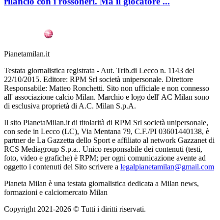
rilancio con i rossoneri. Ma il giocatore ...
Pianetamilan.it
Testata giornalistica registrata - Aut. Trib.di Lecco n. 1143 del
22/10/2015. Editore: RPM Srl società unipersonale. Direttore
Responsabile: Matteo Ronchetti. Sito non ufficiale e non connesso
all' associazione calcio Milan. Marchio e logo dell' AC Milan sono
di esclusiva proprietà di A.C. Milan S.p.A.
Il sito PianetaMilan.it di titolarità di RPM Srl società unipersonale,
con sede in Lecco (LC), Via Mentana 79, C.F./PI 03601440138, è
partner de La Gazzetta dello Sport e affiliato al network Gazzanet di
RCS Mediagroup S.p.a.. Unico responsabile dei contenuti (testi,
foto, video e grafiche) è RPM; per ogni comunicazione avente ad
oggetto i contenuti del Sito scrivere a
legalpianetamilan@gmail.com
Pianeta Milan è una testata giornalistica dedicata a Milan news,
formazioni e calciomercato Milan
Copyright 2021-2026 © Tutti i diritti riservati.