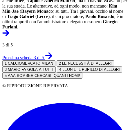
anche
Inter
,
Napoli
e
Atlético Madrid
, ma il Diavolo va avanti per
la sua strada. Le alternative, ad ogni modo, non mancano:
Kim
Min-Jae
(
Bayern Monaco
) su tutti. Tra i giovani, occhio al nome
di
Tiago Gabriel
(
Lecce
), il cui procuratore,
Paolo Busardò
, è in
ottimi rapporti con l'amministratore delegato rossonero
Giorgio
Furlani
.
3 di 5
Prossima scheda 3 di 5
1
CALCIOMERCATO MILAN
2
LE NECESSITÀ DI ALLEGRI
3
MARIO FA GOLA A TUTTI
4
LEON E IL PUPILLO DI ALLEGRI
5
AAA BOMBER CERCASI. QUANTI NOMI!
© RIPRODUZIONE RISERVATA