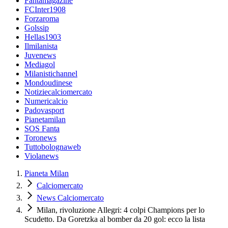
Fantamagazine
FCInter1908
Forzaroma
Golssip
Hellas1903
Ilmilanista
Juvenews
Mediagol
Milanistichannel
Mondoudinese
Notiziecalciomercato
Numericalcio
Padovasport
Pianetamilan
SOS Fanta
Toronews
Tuttobolognaweb
Violanews
Pianeta Milan
Calciomercato
News Calciomercato
Milan, rivoluzione Allegri: 4 colpi Champions per lo
Scudetto. Da Goretzka al bomber da 20 gol: ecco la lista