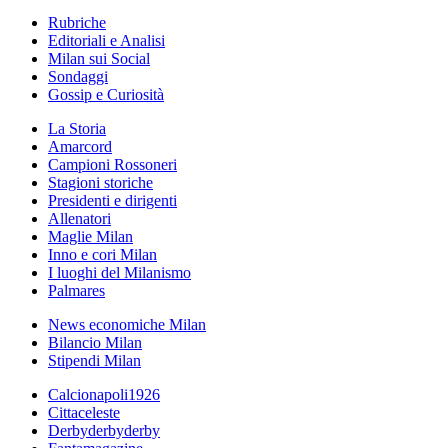
Rubriche
Editoriali e Analisi
Milan sui Social
Sondaggi
Gossip e Curiosità
La Storia
Amarcord
Campioni Rossoneri
Stagioni storiche
Presidenti e dirigenti
Allenatori
Maglie Milan
Inno e cori Milan
I luoghi del Milanismo
Palmares
News economiche Milan
Bilancio Milan
Stipendi Milan
Calcionapoli1926
Cittaceleste
Derbyderbyderby