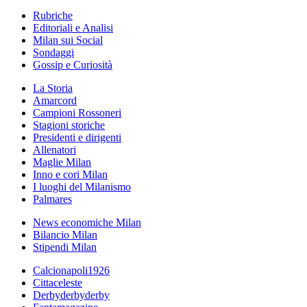
Rubriche
Editoriali e Analisi
Milan sui Social
Sondaggi
Gossip e Curiosità
La Storia
Amarcord
Campioni Rossoneri
Stagioni storiche
Presidenti e dirigenti
Allenatori
Maglie Milan
Inno e cori Milan
I luoghi del Milanismo
Palmares
News economiche Milan
Bilancio Milan
Stipendi Milan
Calcionapoli1926
Cittaceleste
Derbyderbyderby