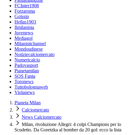
Fantamagazine
FCInter1908
Forzaroma
Golssip
Hellas1903
Ilmilanista
Juvenews
Mediagol
Milanistichannel
Mondoudinese
Notiziecalciomercato
Numericalcio
Padovasport
Pianetamilan
SOS Fanta
Toronews
Tuttobolognaweb
Violanews
Pianeta Milan
Calciomercato
News Calciomercato
Milan, rivoluzione Allegri: 4 colpi Champions per lo
Scudetto. Da Goretzka al bomber da 20 gol: ecco la lista