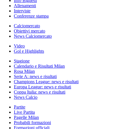
Info Biglietti
Allenamenti
Interviste
Conferenze stampa
Calciomercato
Obiettivi mercato
News Calciomercato
Video
Gol e Highlights
Stagione
Calendario e Risultati Milan
Rosa Milan
Serie A: news e risultati
Champions League: news e risultati
Europa League: news e risultati
Coppa Italia: news e risultati
News Calcio
Partite
Live Partita
Pagelle Milan
Probabili formazioni
Formazioni ufficiali