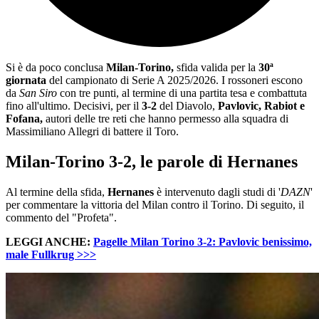
Si è da poco conclusa
Milan-Torino,
sfida valida per la
30ª
giornata
del campionato di Serie A 2025/2026. I rossoneri escono
da
San Siro
con tre punti, al termine di una partita tesa e combattuta
fino all'ultimo. Decisivi, per il
3-2
del Diavolo,
Pavlovic, Rabiot e
Fofana,
autori delle tre reti che hanno permesso alla squadra di
Massimiliano Allegri di battere il Toro.
Milan-Torino 3-2, le parole di Hernanes
Al termine della sfida,
Hernanes
è intervenuto dagli studi di '
DAZN
'
per commentare la vittoria del Milan contro il Torino. Di seguito, il
commento del "Profeta".
LEGGI ANCHE:
Pagelle Milan Torino 3-2: Pavlovic benissimo,
male Fullkrug >>>