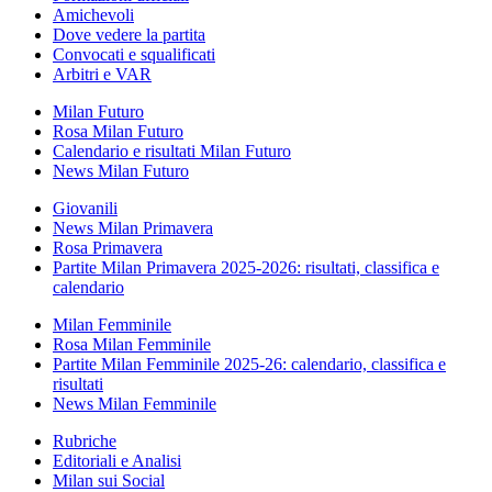
Amichevoli
Dove vedere la partita
Convocati e squalificati
Arbitri e VAR
Milan Futuro
Rosa Milan Futuro
Calendario e risultati Milan Futuro
News Milan Futuro
Giovanili
News Milan Primavera
Rosa Primavera
Partite Milan Primavera 2025-2026: risultati, classifica e
calendario
Milan Femminile
Rosa Milan Femminile
Partite Milan Femminile 2025-26: calendario, classifica e
risultati
News Milan Femminile
Rubriche
Editoriali e Analisi
Milan sui Social