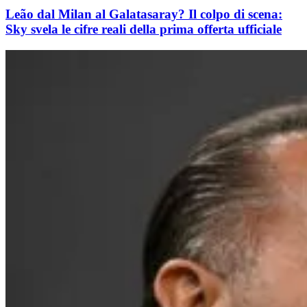
Leão dal Milan al Galatasaray? Il colpo di scena:
Sky svela le cifre reali della prima offerta ufficiale