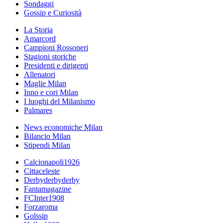
Sondaggi
Gossip e Curiosità
La Storia
Amarcord
Campioni Rossoneri
Stagioni storiche
Presidenti e dirigenti
Allenatori
Maglie Milan
Inno e cori Milan
I luoghi del Milanismo
Palmares
News economiche Milan
Bilancio Milan
Stipendi Milan
Calcionapoli1926
Cittaceleste
Derbyderbyderby
Fantamagazine
FCInter1908
Forzaroma
Golssip