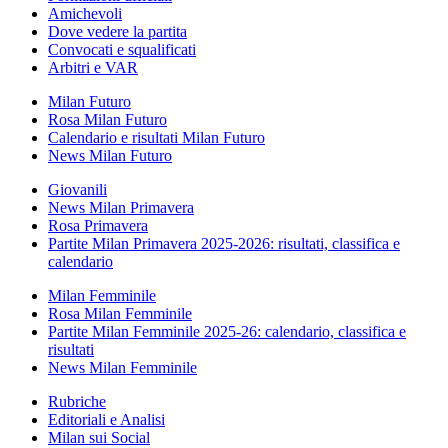
Amichevoli
Dove vedere la partita
Convocati e squalificati
Arbitri e VAR
Milan Futuro
Rosa Milan Futuro
Calendario e risultati Milan Futuro
News Milan Futuro
Giovanili
News Milan Primavera
Rosa Primavera
Partite Milan Primavera 2025-2026: risultati, classifica e
calendario
Milan Femminile
Rosa Milan Femminile
Partite Milan Femminile 2025-26: calendario, classifica e
risultati
News Milan Femminile
Rubriche
Editoriali e Analisi
Milan sui Social