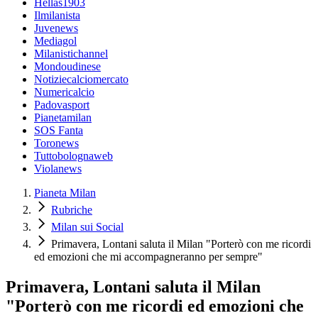
Hellas1903
Ilmilanista
Juvenews
Mediagol
Milanistichannel
Mondoudinese
Notiziecalciomercato
Numericalcio
Padovasport
Pianetamilan
SOS Fanta
Toronews
Tuttobolognaweb
Violanews
Pianeta Milan
Rubriche
Milan sui Social
Primavera, Lontani saluta il Milan "Porterò con me ricordi
ed emozioni che mi accompagneranno per sempre"
Primavera, Lontani saluta il Milan
"Porterò con me ricordi ed emozioni che