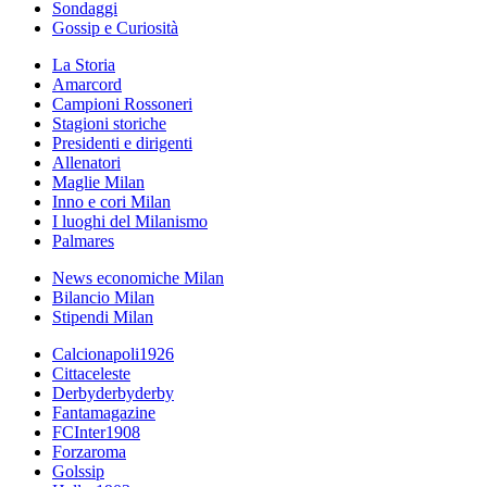
Sondaggi
Gossip e Curiosità
La Storia
Amarcord
Campioni Rossoneri
Stagioni storiche
Presidenti e dirigenti
Allenatori
Maglie Milan
Inno e cori Milan
I luoghi del Milanismo
Palmares
News economiche Milan
Bilancio Milan
Stipendi Milan
Calcionapoli1926
Cittaceleste
Derbyderbyderby
Fantamagazine
FCInter1908
Forzaroma
Golssip