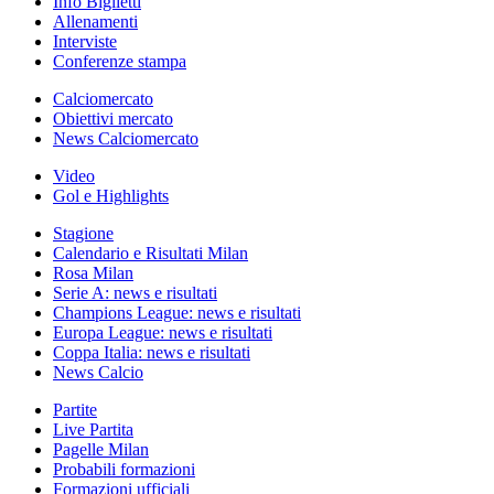
Info Biglietti
Allenamenti
Interviste
Conferenze stampa
Calciomercato
Obiettivi mercato
News Calciomercato
Video
Gol e Highlights
Stagione
Calendario e Risultati Milan
Rosa Milan
Serie A: news e risultati
Champions League: news e risultati
Europa League: news e risultati
Coppa Italia: news e risultati
News Calcio
Partite
Live Partita
Pagelle Milan
Probabili formazioni
Formazioni ufficiali