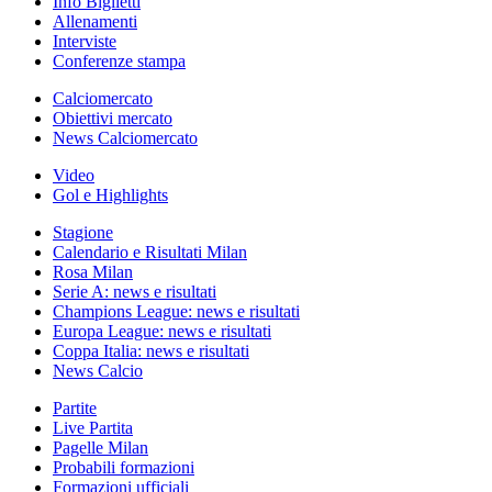
Info Biglietti
Allenamenti
Interviste
Conferenze stampa
Calciomercato
Obiettivi mercato
News Calciomercato
Video
Gol e Highlights
Stagione
Calendario e Risultati Milan
Rosa Milan
Serie A: news e risultati
Champions League: news e risultati
Europa League: news e risultati
Coppa Italia: news e risultati
News Calcio
Partite
Live Partita
Pagelle Milan
Probabili formazioni
Formazioni ufficiali