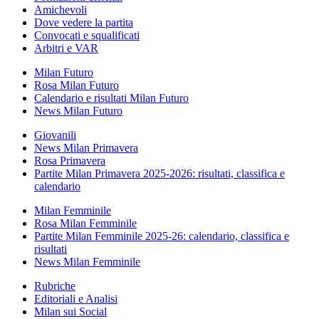
Amichevoli
Dove vedere la partita
Convocati e squalificati
Arbitri e VAR
Milan Futuro
Rosa Milan Futuro
Calendario e risultati Milan Futuro
News Milan Futuro
Giovanili
News Milan Primavera
Rosa Primavera
Partite Milan Primavera 2025-2026: risultati, classifica e
calendario
Milan Femminile
Rosa Milan Femminile
Partite Milan Femminile 2025-26: calendario, classifica e
risultati
News Milan Femminile
Rubriche
Editoriali e Analisi
Milan sui Social