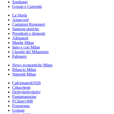
Sondaggi
Gossip e Curiosità
La Storia
Amarcord
Campioni Rossoneri
Stagioni storiche
Presidenti e dirigenti
Allenatori
Maglie Milan
Inno e cori Milan
I luoghi del Milanismo
Palmares
News economiche Milan
Bilancio Milan
Stipendi Milan
Calcionapoli1926
Cittaceleste
Derbyderbyderby
Fantamagazine
FCInter1908
Forzaroma
Golssip