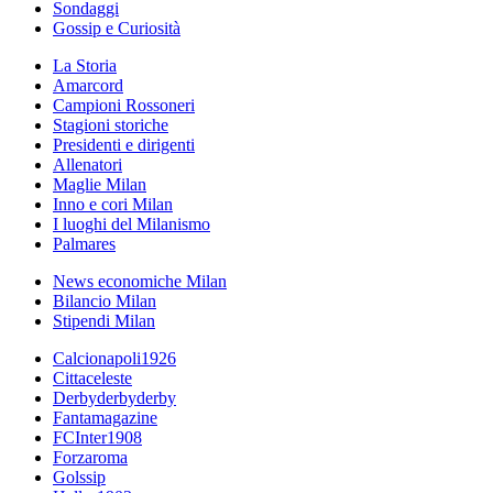
Sondaggi
Gossip e Curiosità
La Storia
Amarcord
Campioni Rossoneri
Stagioni storiche
Presidenti e dirigenti
Allenatori
Maglie Milan
Inno e cori Milan
I luoghi del Milanismo
Palmares
News economiche Milan
Bilancio Milan
Stipendi Milan
Calcionapoli1926
Cittaceleste
Derbyderbyderby
Fantamagazine
FCInter1908
Forzaroma
Golssip