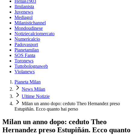
Hellas1903
Ilmilanista
Juvenews
Mediagol
Milanistichannel
Mondoudinese
Notiziecalciomercato
Numericalcio
Padovasport
Pianetamilan
SOS Fanta
Toronews
Tuttobolognaweb
Violanews
Pianeta Milan
News Milan
Ultime Notizie
Milan un anno dopo: ceduto Theo Hernandez preso
Estupiñán. Ecco quanto hai perso
Milan un anno dopo: ceduto Theo
Hernandez preso Estupiñán. Ecco quanto