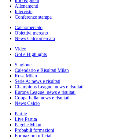
Info Biglietti
Allenamenti
Interviste
Conferenze stampa
Calciomercato
Obiettivi mercato
News Calciomercato
Video
Gol e Highlights
Stagione
Calendario e Risultati Milan
Rosa Milan
Serie A: news e risultati
Champions League: news e risultati
Europa League: news e risultati
Coppa Italia: news e risultati
News Calcio
Partite
Live Partita
Pagelle Milan
Probabili formazioni
Formazioni ufficiali