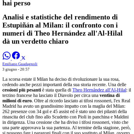
hai perso
Analisi e statistiche del rendimento di
Estupiñán al Milan: il confronto con i
numeri di Theo Hernández all'Al-Hilal
dà un verdetto chiaro
Emiliano Guadagnoli
3 giugno - 20:57
La scorsa estate il Milan ha deciso di rivoluzionare la sua rosa,
cedendo anche pezzi importanti della sua storia recente. Una delle
cessioni più pesanti
è stata quella di
Theo Hernández all'Al-Hilal
: il
terzino francese ha lasciato il Diavolo per circa una
ventina di
milioni di euro
. Oltre al ricordo lasciato ai tifosi rossoneri, l'ex Real
Madrid ha avuto un grandissimo impatto con la maglia del Milan:
262 presenze con 34 gol e 45 assist ed è stato uno dei pilastri della
rinascita del club fino allo Scudetto con Pioli in panchina e Maldini
in dirigenza. Una cessione che ha diviso i tifosi rossoneri, visto che
una parte approvava la sua partenza. Al termine della stagione, però,
si possono fare i paragoni finali con il suo sostituto al Milan, ovvero