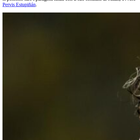
Pervis Estupiñán
.