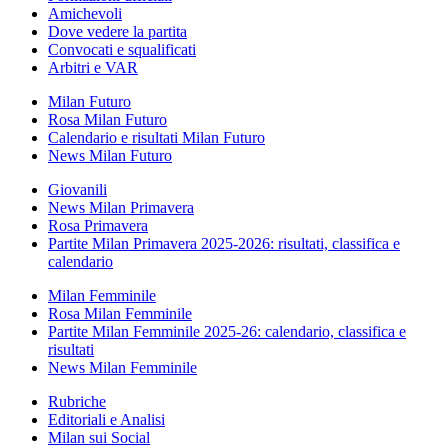
Amichevoli
Dove vedere la partita
Convocati e squalificati
Arbitri e VAR
Milan Futuro
Rosa Milan Futuro
Calendario e risultati Milan Futuro
News Milan Futuro
Giovanili
News Milan Primavera
Rosa Primavera
Partite Milan Primavera 2025-2026: risultati, classifica e
calendario
Milan Femminile
Rosa Milan Femminile
Partite Milan Femminile 2025-26: calendario, classifica e
risultati
News Milan Femminile
Rubriche
Editoriali e Analisi
Milan sui Social