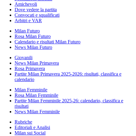
Amichevoli
Dove vedere la partita
Convocati e squalificati
Arbitri e VAR
Milan Futuro
Rosa Milan Futuro
Calendario e risultati Milan Futuro
News Milan Futuro
Giovanili
News Milan Primavera
Rosa Primavera
Partite Milan Primavera 2025-2026: risultati, classifica e
calendario
Milan Femminile
Rosa Milan Femminile
Partite Milan Femminile 2025-26: calendario, classifica e
risultati
News Milan Femminile
Rubriche
Editoriali e Analisi
Milan sui Social