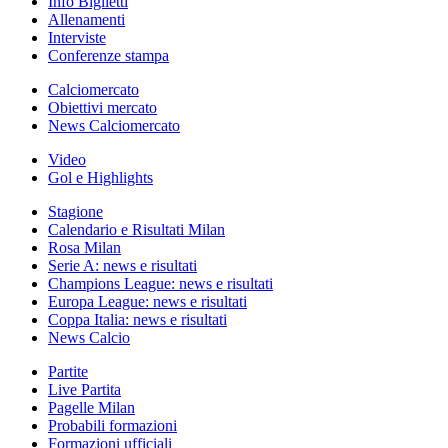
Info Biglietti
Allenamenti
Interviste
Conferenze stampa
Calciomercato
Obiettivi mercato
News Calciomercato
Video
Gol e Highlights
Stagione
Calendario e Risultati Milan
Rosa Milan
Serie A: news e risultati
Champions League: news e risultati
Europa League: news e risultati
Coppa Italia: news e risultati
News Calcio
Partite
Live Partita
Pagelle Milan
Probabili formazioni
Formazioni ufficiali