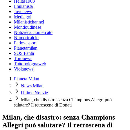
Hellas1903
Ilmilanista
Juvenews
Mediagol
Milanistichannel
Mondoudinese
Notiziecalciomercato
Numericalcio
Padovasport
Pianetamilan
SOS Fanta
Toronews
Tuttobolognaweb
Violanews
Pianeta Milan
News Milan
Ultime Notizie
Milan, che disastro: senza Champions Allegri può
salutare? Il retroscena di Donati
Milan, che disastro: senza Champions
Allegri può salutare? Il retroscena di