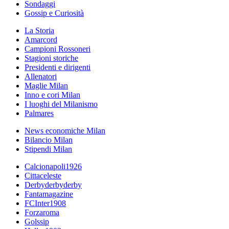
Sondaggi
Gossip e Curiosità
La Storia
Amarcord
Campioni Rossoneri
Stagioni storiche
Presidenti e dirigenti
Allenatori
Maglie Milan
Inno e cori Milan
I luoghi del Milanismo
Palmares
News economiche Milan
Bilancio Milan
Stipendi Milan
Calcionapoli1926
Cittaceleste
Derbyderbyderby
Fantamagazine
FCInter1908
Forzaroma
Golssip