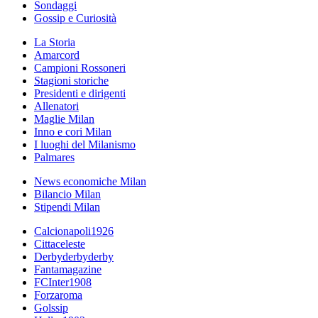
Sondaggi
Gossip e Curiosità
La Storia
Amarcord
Campioni Rossoneri
Stagioni storiche
Presidenti e dirigenti
Allenatori
Maglie Milan
Inno e cori Milan
I luoghi del Milanismo
Palmares
News economiche Milan
Bilancio Milan
Stipendi Milan
Calcionapoli1926
Cittaceleste
Derbyderbyderby
Fantamagazine
FCInter1908
Forzaroma
Golssip