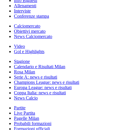
Info Biglietti
Allenamenti
Interviste
Conferenze stampa
Calciomercato
Obiettivi mercato
News Calciomercato
Video
Gol e Highlights
Stagione
Calendario e Risultati Milan
Rosa Milan
Serie A: news e risultati
Champions League: news e risultati
Europa League: news e risultati
Coppa Italia: news e risultati
News Calcio
Partite
Live Partita
Pagelle Milan
Probabili formazioni
Formazioni ufficiali