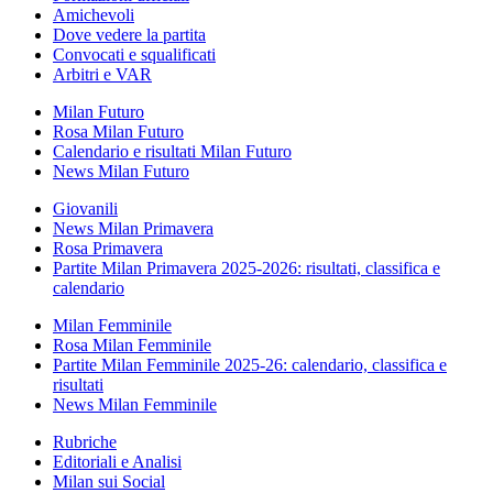
Amichevoli
Dove vedere la partita
Convocati e squalificati
Arbitri e VAR
Milan Futuro
Rosa Milan Futuro
Calendario e risultati Milan Futuro
News Milan Futuro
Giovanili
News Milan Primavera
Rosa Primavera
Partite Milan Primavera 2025-2026: risultati, classifica e
calendario
Milan Femminile
Rosa Milan Femminile
Partite Milan Femminile 2025-26: calendario, classifica e
risultati
News Milan Femminile
Rubriche
Editoriali e Analisi
Milan sui Social