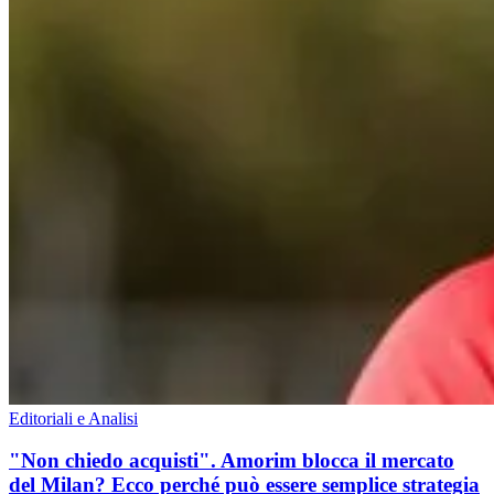
Editoriali e Analisi
"Non chiedo acquisti". Amorim blocca il mercato
del Milan? Ecco perché può essere semplice strategia