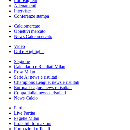
Info Biglietti
Allenamenti
Interviste
Conferenze stampa
Calciomercato
Obiettivi mercato
News Calciomercato
Video
Gol e Highlights
Stagione
Calendario e Risultati Milan
Rosa Milan
Serie A: news e risultati
Champions League: news e risultati
Europa League: news e risultati
Coppa Italia: news e risultati
News Calcio
Partite
Live Partita
Pagelle Milan
Probabili formazioni
Formazioni ufficiali