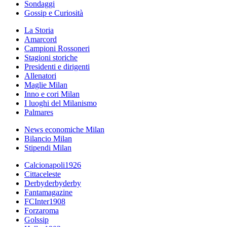
Sondaggi
Gossip e Curiosità
La Storia
Amarcord
Campioni Rossoneri
Stagioni storiche
Presidenti e dirigenti
Allenatori
Maglie Milan
Inno e cori Milan
I luoghi del Milanismo
Palmares
News economiche Milan
Bilancio Milan
Stipendi Milan
Calcionapoli1926
Cittaceleste
Derbyderbyderby
Fantamagazine
FCInter1908
Forzaroma
Golssip