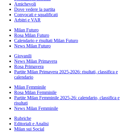
Amichevoli
Dove vedere la partita
Convocati e squalificati
Arbitri e VAR
Milan Futuro
Rosa Milan Futuro
Calendario e risultati Milan Futuro
News Milan Futuro
Giovanili
News Milan Primavera
Rosa Primavera
Partite Milan Primavera 2025-2026: risultati, classifica e
calendario
Milan Femminile
Rosa Milan Femminile
Partite Milan Femminile 2025-26: calendario, classifica e
risultati
News Milan Femminile
Rubriche
Editoriali e Analisi
Milan sui Social