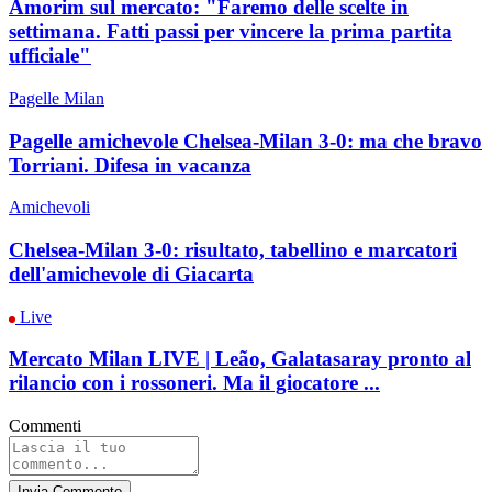
Amorim sul mercato: "Faremo delle scelte in
settimana. Fatti passi per vincere la prima partita
ufficiale"
Pagelle Milan
Pagelle amichevole Chelsea-Milan 3-0: ma che bravo
Torriani. Difesa in vacanza
Amichevoli
Chelsea-Milan 3-0: risultato, tabellino e marcatori
dell'amichevole di Giacarta
Live
Mercato Milan LIVE | Leão, Galatasaray pronto al
rilancio con i rossoneri. Ma il giocatore ...
Commenti
Invia Commento