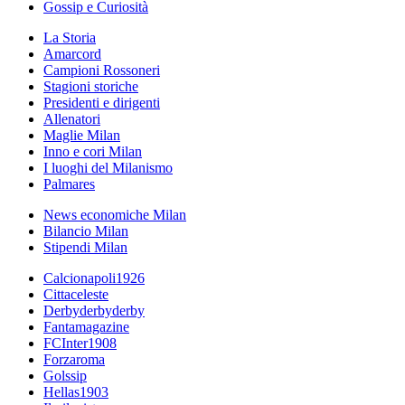
Gossip e Curiosità
La Storia
Amarcord
Campioni Rossoneri
Stagioni storiche
Presidenti e dirigenti
Allenatori
Maglie Milan
Inno e cori Milan
I luoghi del Milanismo
Palmares
News economiche Milan
Bilancio Milan
Stipendi Milan
Calcionapoli1926
Cittaceleste
Derbyderbyderby
Fantamagazine
FCInter1908
Forzaroma
Golssip
Hellas1903