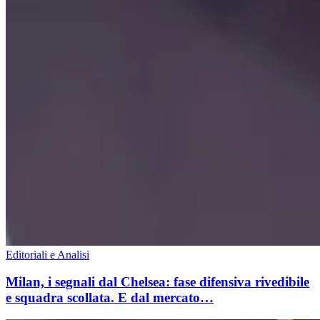
Editoriali e Analisi
Milan, i segnali dal Chelsea: fase difensiva rivedibile
e squadra scollata. E dal mercato…