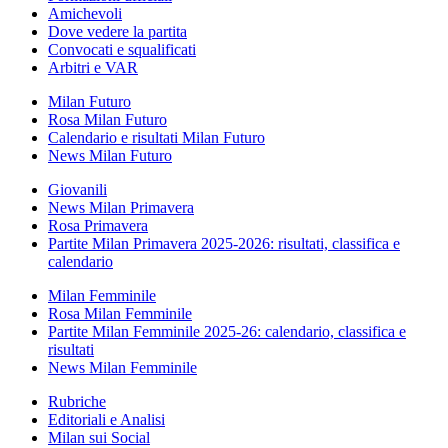
Amichevoli
Dove vedere la partita
Convocati e squalificati
Arbitri e VAR
Milan Futuro
Rosa Milan Futuro
Calendario e risultati Milan Futuro
News Milan Futuro
Giovanili
News Milan Primavera
Rosa Primavera
Partite Milan Primavera 2025-2026: risultati, classifica e
calendario
Milan Femminile
Rosa Milan Femminile
Partite Milan Femminile 2025-26: calendario, classifica e
risultati
News Milan Femminile
Rubriche
Editoriali e Analisi
Milan sui Social