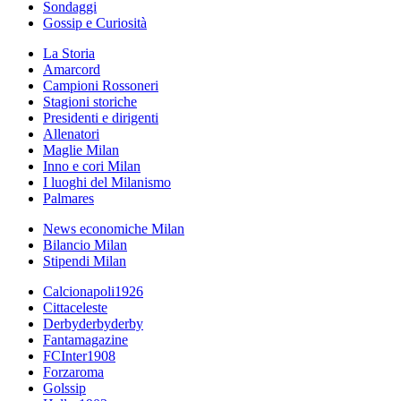
Sondaggi
Gossip e Curiosità
La Storia
Amarcord
Campioni Rossoneri
Stagioni storiche
Presidenti e dirigenti
Allenatori
Maglie Milan
Inno e cori Milan
I luoghi del Milanismo
Palmares
News economiche Milan
Bilancio Milan
Stipendi Milan
Calcionapoli1926
Cittaceleste
Derbyderbyderby
Fantamagazine
FCInter1908
Forzaroma
Golssip