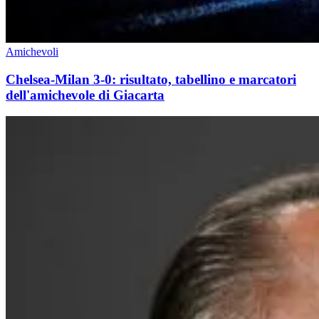
Amichevoli
Chelsea-Milan 3-0: risultato, tabellino e marcatori
dell'amichevole di Giacarta