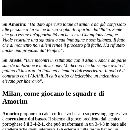
Su Amorim:
"Ha dato apertura totale al Milan e ha già confessato
alle persone a lui vicine la sua voglia di ripartire dall'Italia. Sente
che può essere un'opportunità anche senza Champions League.
Vuole costruire una squadra a sua immagine e somiglianza. Il fatto
che al momento non alleni rende il processo più facile. Ha rifiutato
anche una proposta dal Benfica"
.
Su Jaissle:
"Due incontri in settimana con il Milan. Anche da parte
sua c'è ambizione e motivazione. Mi dicono che ha sempre avuto il
pallino di lavorare in Italia ed è tentato dall'esperienza. Il nodo è il
contratto con l'Al-Ahli. Il club arabo chiederebbe un indennizzo
elevato per liberarlo"
.
Milan, come giocano le squadre di
Amorim
Amorim
propone un calcio offensivo basato su
pressing
aggressivo
e
corruzione dal basso.
Il sistema di gioco prediletto dal tecnico
portoghese è il
3-4-2-1
, che può trasformarsi in un 3-4-3 in base alle
caratteristiche degli interpreti. Gli esterni a tutta fascia hanno un