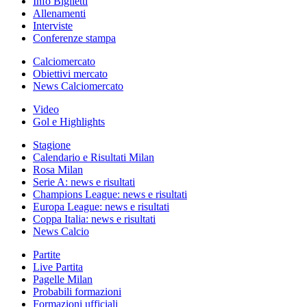
Info Biglietti
Allenamenti
Interviste
Conferenze stampa
Calciomercato
Obiettivi mercato
News Calciomercato
Video
Gol e Highlights
Stagione
Calendario e Risultati Milan
Rosa Milan
Serie A: news e risultati
Champions League: news e risultati
Europa League: news e risultati
Coppa Italia: news e risultati
News Calcio
Partite
Live Partita
Pagelle Milan
Probabili formazioni
Formazioni ufficiali