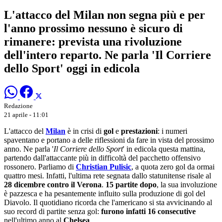
L'attacco del Milan non segna più e per
l'anno prossimo nessuno è sicuro di
rimanere: prevista una rivoluzione
dell'intero reparto. Ne parla 'Il Corriere
dello Sport' oggi in edicola
Redazione
21 aprile - 11:01
L'attacco del
Milan
è in crisi di
gol
e
prestazioni
: i numeri
spaventano e portano a delle riflessioni da fare in vista del prossimo
anno. Ne parla '
Il Corriere dello Sport
' in edicola questa mattina,
partendo dall'attaccante più in difficoltà del pacchetto offensivo
rossonero. Parliamo di
Christian Pulisic
, a quota zero gol da ormai
quattro mesi. Infatti, l'ultima rete segnata dallo statunitense risale al
28 dicembre contro il Verona
.
15 partite dopo
, la sua involuzione
è pazzesca e ha pesantemente influito sulla produzione di gol del
Diavolo. Il quotidiano ricorda che l'americano si sta avvicinando al
suo record di partite senza gol:
furono infatti 16 consecutive
nell'ultimo anno al
Chelsea
.