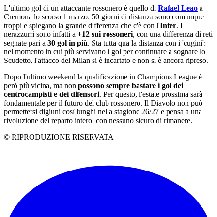
L'ultimo gol di un attaccante rossonero è quello di
Rafael Leao
a
Cremona lo scorso 1 marzo: 50 giorni di distanza sono comunque
troppi e spiegano la grande differenza che c'è con l'
Inter
. I
nerazzurri sono infatti a
+12 sui rossoneri
, con una differenza di reti
segnate pari a
30 gol in più
. Sta tutta qua la distanza con i 'cugini':
nel momento in cui più servivano i gol per continuare a sognare lo
Scudetto, l'attacco del Milan si è incartato e non si è ancora ripreso.
Dopo l'ultimo weekend la qualificazione in Champions League è
però più vicina, ma non
possono sempre bastare i gol dei
centrocampisti e dei difensori
. Per questo, l'estate prossima sarà
fondamentale per il futuro del club rossonero. Il Diavolo non può
permettersi digiuni così lunghi nella stagione 26/27 e pensa a una
rivoluzione del reparto intero, con nessuno sicuro di rimanere.
© RIPRODUZIONE RISERVATA