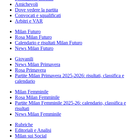
Amichevoli
Dove vedere la partita
Convocati e squalificati
Arbitri e VAR
Milan Futuro
Rosa Milan Futuro
Calendario e risultati Milan Futuro
News Milan Futuro
Giovanili
News Milan Primavera
Rosa Primavera
Partite Milan Primavera 2025-2026: risultati, classifica e
calendario
Milan Femminile
Rosa Milan Femminile
Partite Milan Femminile 2025-26: calendario, classifica e
risultati
News Milan Femminile
Rubriche
Editoriali e Analisi
Milan sui Social