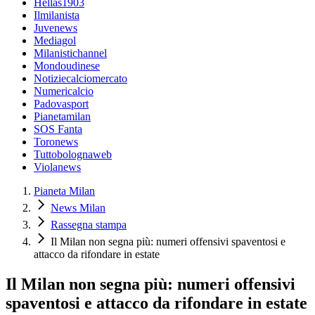
Hellas1903
Ilmilanista
Juvenews
Mediagol
Milanistichannel
Mondoudinese
Notiziecalciomercato
Numericalcio
Padovasport
Pianetamilan
SOS Fanta
Toronews
Tuttobolognaweb
Violanews
Pianeta Milan
News Milan
Rassegna stampa
Il Milan non segna più: numeri offensivi spaventosi e
attacco da rifondare in estate
Il Milan non segna più: numeri offensivi
spaventosi e attacco da rifondare in estate