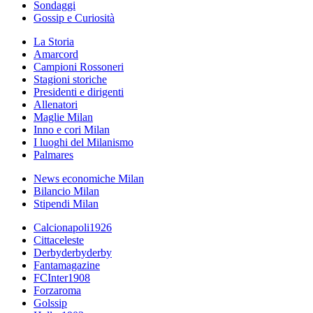
Sondaggi
Gossip e Curiosità
La Storia
Amarcord
Campioni Rossoneri
Stagioni storiche
Presidenti e dirigenti
Allenatori
Maglie Milan
Inno e cori Milan
I luoghi del Milanismo
Palmares
News economiche Milan
Bilancio Milan
Stipendi Milan
Calcionapoli1926
Cittaceleste
Derbyderbyderby
Fantamagazine
FCInter1908
Forzaroma
Golssip