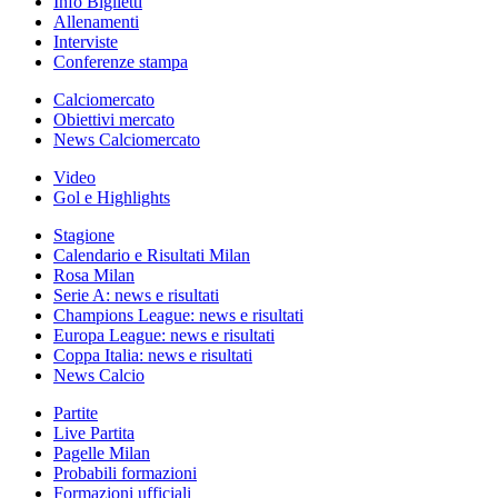
Info Biglietti
Allenamenti
Interviste
Conferenze stampa
Calciomercato
Obiettivi mercato
News Calciomercato
Video
Gol e Highlights
Stagione
Calendario e Risultati Milan
Rosa Milan
Serie A: news e risultati
Champions League: news e risultati
Europa League: news e risultati
Coppa Italia: news e risultati
News Calcio
Partite
Live Partita
Pagelle Milan
Probabili formazioni
Formazioni ufficiali