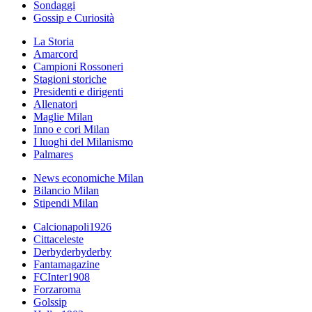
Sondaggi
Gossip e Curiosità
La Storia
Amarcord
Campioni Rossoneri
Stagioni storiche
Presidenti e dirigenti
Allenatori
Maglie Milan
Inno e cori Milan
I luoghi del Milanismo
Palmares
News economiche Milan
Bilancio Milan
Stipendi Milan
Calcionapoli1926
Cittaceleste
Derbyderbyderby
Fantamagazine
FCInter1908
Forzaroma
Golssip