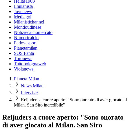
Hellas1903
Ilmilanista
Juvenews
Mediagol
Milanistichannel
Mondoudinese
Notiziecalciomercato
Numericalcio
Padovasport
Pianetamilan
SOS Fanta
Toronews
Tuttobolognaweb
Violanews
Pianeta Milan
News Milan
Interviste
Reijnders a cuore aperto: "Sono onorato di aver giocato al
Milan. San Siro incredibile"
Reijnders a cuore aperto: "Sono onorato
di aver giocato al Milan. San Siro