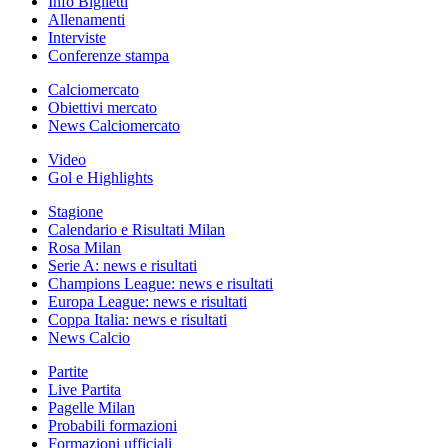
Info Biglietti
Allenamenti
Interviste
Conferenze stampa
Calciomercato
Obiettivi mercato
News Calciomercato
Video
Gol e Highlights
Stagione
Calendario e Risultati Milan
Rosa Milan
Serie A: news e risultati
Champions League: news e risultati
Europa League: news e risultati
Coppa Italia: news e risultati
News Calcio
Partite
Live Partita
Pagelle Milan
Probabili formazioni
Formazioni ufficiali