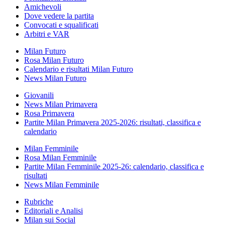
Amichevoli
Dove vedere la partita
Convocati e squalificati
Arbitri e VAR
Milan Futuro
Rosa Milan Futuro
Calendario e risultati Milan Futuro
News Milan Futuro
Giovanili
News Milan Primavera
Rosa Primavera
Partite Milan Primavera 2025-2026: risultati, classifica e
calendario
Milan Femminile
Rosa Milan Femminile
Partite Milan Femminile 2025-26: calendario, classifica e
risultati
News Milan Femminile
Rubriche
Editoriali e Analisi
Milan sui Social