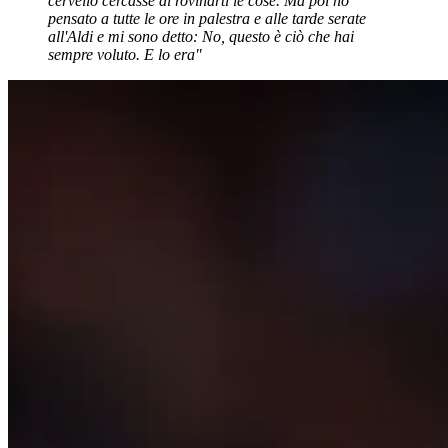
cervello cercasse di rovinarti le cose. Ma poi ho
pensato a tutte le ore in palestra e alle tarde serate
all'Aldi e mi sono detto: No, questo è ciò che hai
sempre voluto. E lo era"