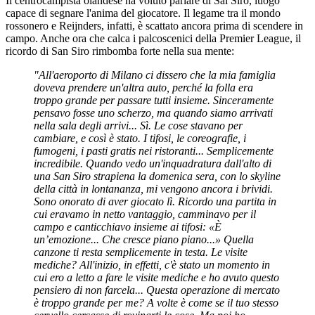
Il centrocampista olandese ha voluto parlare di Sai Siro, luogo
capace di segnare l'anima del giocatore. Il legame tra il mondo
rossonero e Reijnders, infatti, è scattato ancora prima di scendere in
campo. Anche ora che calca i palcoscenici della Premier League, il
ricordo di San Siro rimbomba forte nella sua mente:
"All'aeroporto di Milano ci dissero che la mia famiglia
doveva prendere un'altra auto, perché la folla era
troppo grande per passare tutti insieme. Sinceramente
pensavo fosse uno scherzo, ma quando siamo arrivati
nella sala degli arrivi... Sì. Le cose stavano per
cambiare, e così è stato. I tifosi, le coreografie, i
fumogeni, i pasti gratis nei ristoranti... Semplicemente
incredibile. Quando vedo un'inquadratura dall'alto di
una San Siro strapiena la domenica sera, con lo skyline
della città in lontananza, mi vengono ancora i brividi.
Sono onorato di aver giocato lì. Ricordo una partita in
cui eravamo in netto vantaggio, camminavo per il
campo e canticchiavo insieme ai tifosi: «È
un’emozione... Che cresce piano piano...» Quella
canzone ti resta semplicemente in testa.
Le visite
mediche? All'inizio, in effetti, c'è stato un momento in
cui ero a letto a fare le visite mediche e ho avuto questo
pensiero di non farcela... Questa operazione di mercato
è troppo grande per me? A volte è come se il tuo stesso