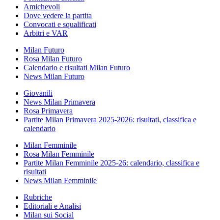
Amichevoli
Dove vedere la partita
Convocati e squalificati
Arbitri e VAR
Milan Futuro
Rosa Milan Futuro
Calendario e risultati Milan Futuro
News Milan Futuro
Giovanili
News Milan Primavera
Rosa Primavera
Partite Milan Primavera 2025-2026: risultati, classifica e
calendario
Milan Femminile
Rosa Milan Femminile
Partite Milan Femminile 2025-26: calendario, classifica e
risultati
News Milan Femminile
Rubriche
Editoriali e Analisi
Milan sui Social