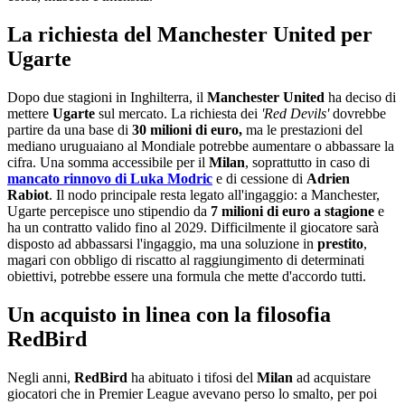
La richiesta del Manchester United per
Ugarte
Dopo due stagioni in Inghilterra, il
Manchester United
ha deciso di
mettere
Ugarte
sul mercato. La richiesta dei
'Red Devils'
dovrebbe
partire da una base di
30 milioni di euro,
ma le prestazioni del
mediano uruguaiano al Mondiale potrebbe aumentare o abbassare la
cifra. Una somma accessibile per il
Milan
, soprattutto in caso di
mancato rinnovo di Luka Modric
e di cessione di
Adrien
Rabiot
. Il nodo principale resta legato all'ingaggio: a Manchester,
Ugarte percepisce uno stipendio da
7 milioni di euro a stagione
e
ha un contratto valido fino al 2029. Difficilmente il giocatore sarà
disposto ad abbassarsi l'ingaggio, ma una soluzione in
prestito
,
magari con obbligo di riscatto al raggiungimento di determinati
obiettivi, potrebbe essere una formula che mette d'accordo tutti.
Un acquisto in linea con la filosofia
RedBird
Negli anni,
RedBird
ha abituato i tifosi del
Milan
ad acquistare
giocatori che in Premier League avevano perso lo smalto, per poi