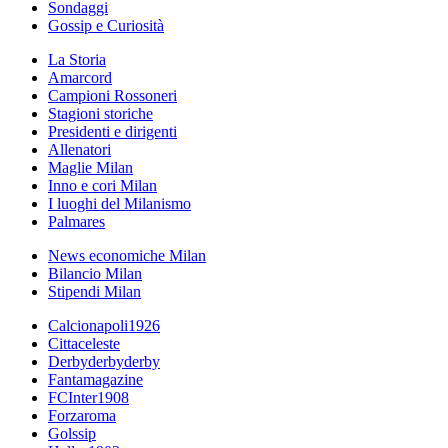
Sondaggi
Gossip e Curiosità
La Storia
Amarcord
Campioni Rossoneri
Stagioni storiche
Presidenti e dirigenti
Allenatori
Maglie Milan
Inno e cori Milan
I luoghi del Milanismo
Palmares
News economiche Milan
Bilancio Milan
Stipendi Milan
Calcionapoli1926
Cittaceleste
Derbyderbyderby
Fantamagazine
FCInter1908
Forzaroma
Golssip