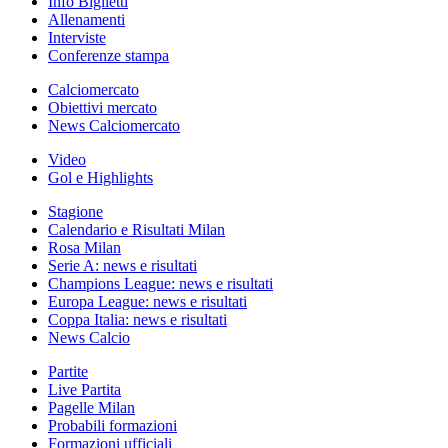
Info Biglietti
Allenamenti
Interviste
Conferenze stampa
Calciomercato
Obiettivi mercato
News Calciomercato
Video
Gol e Highlights
Stagione
Calendario e Risultati Milan
Rosa Milan
Serie A: news e risultati
Champions League: news e risultati
Europa League: news e risultati
Coppa Italia: news e risultati
News Calcio
Partite
Live Partita
Pagelle Milan
Probabili formazioni
Formazioni ufficiali