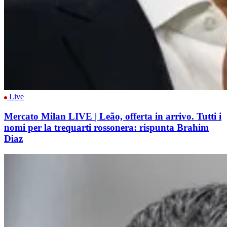
Live
Mercato Milan LIVE | Leão, offerta in arrivo. Tutti i
nomi per la trequarti rossonera: rispunta Brahim
Diaz