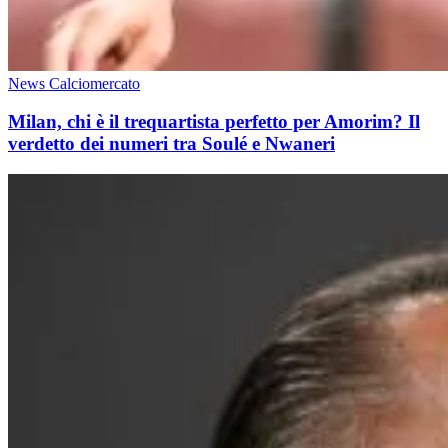
News Calciomercato
Milan, chi è il trequartista perfetto per Amorim? Il
verdetto dei numeri tra Soulé e Nwaneri