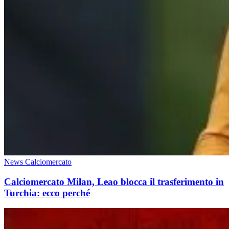
News Calciomercato
Calciomercato Milan, Leao blocca il trasferimento in
Turchia: ecco perché