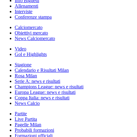
Info Biglietti
Allenamenti
Interviste
Conferenze stampa
Calciomercato
Obiettivi mercato
News Calciomercato
Video
Gol e Highlights
Stagione
Calendario e Risultati Milan
Rosa Milan
Serie A: news e risultati
Champions League: news e risultati
Europa League: news e risultati
Coppa Italia: news e risultati
News Calcio
Partite
Live Partita
Pagelle Milan
Probabili formazioni
Formazioni ufficiali