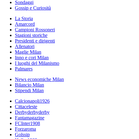
Sondaggi
Gossip e Curiosità
La Storia
Amarcord
Campioni Rossoneri
Stagioni storiche
Presidenti e dirigenti
Allenatori
Maglie Milan
Inno e cori Milan
I luoghi del Milanismo
Palmares
News economiche Milan
Bilancio Milan
Stipendi Milan
Calcionapoli1926
Cittaceleste
Derbyderbyderby
Fantamagazine
FCInter1908
Forzaroma
Golssip