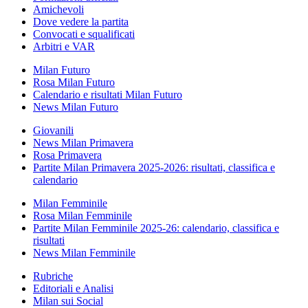
Amichevoli
Dove vedere la partita
Convocati e squalificati
Arbitri e VAR
Milan Futuro
Rosa Milan Futuro
Calendario e risultati Milan Futuro
News Milan Futuro
Giovanili
News Milan Primavera
Rosa Primavera
Partite Milan Primavera 2025-2026: risultati, classifica e
calendario
Milan Femminile
Rosa Milan Femminile
Partite Milan Femminile 2025-26: calendario, classifica e
risultati
News Milan Femminile
Rubriche
Editoriali e Analisi
Milan sui Social