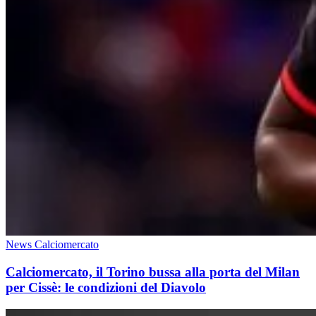
News Calciomercato
Calciomercato, il Torino bussa alla porta del Milan
per Cissè: le condizioni del Diavolo