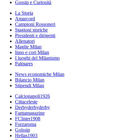
Gossip e Curiosità
La Storia
Amarcord
Campioni Rossoneri
Stagioni storiche
Presidenti e dirigenti
Allenatori
Maglie Milan
Inno e cori Milan
I luoghi del Milanismo
Palmares
News economiche Milan
Bilancio Milan
Stipendi Milan
Calcionapoli1926
Cittaceleste
Derbyderbyderby
Fantamagazine
FCInter1908
Forzaroma
Golssip
Hellas1903