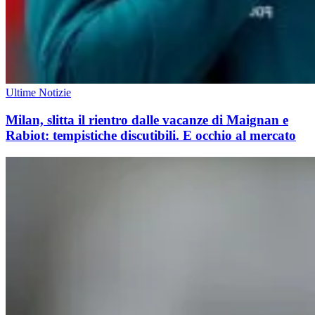
Ultime Notizie
Milan, slitta il rientro dalle vacanze di Maignan e
Rabiot: tempistiche discutibili. E occhio al mercato