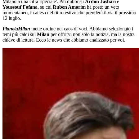
Milano a una cifra 'speciale'. Più dubbi su
Ardon Jashari
e
Youssouf Fofana
, su cui
Ruben Amorim
ha posto un veto
momentaneo, in attesa del ritiro estivo che prenderà il via il prossimo
12 luglio.
PianetaMilan
mette ordine nel caos di voci. Abbiamo selezionato i
temi più caldi sul
Milan
per offrirvi non solo la notizia, ma la nostra
chiave di lettura. Ecco le news che abbiamo analizzato per voi.