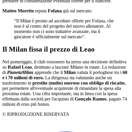
prendere in considerazione eventuali offerte per il francese.
Matteo Moretto
reputa
Fofana
già sul mercato:
“Il Milan è pronto ad ascoltare offerte per Fofana, che
non è al centro del progetto del nuovo allenatore. Al
momento non ci sono trattative avanzate, ma il
giocatore è ufficialmente sul mercato”.
Il Milan fissa il prezzo di Leao
Nel pomeriggio, il club rossonero ha preso una decisione definitiva
su
Rafael Leao
, destinato a lasciare Milano in estate. La redazione
di
PianetaMilan
apprende che il
Milan
valuta il portoghese tra i
60
e i 70 milioni di euro.
La dirigenza sta valutando anche un
trasferimento in
prestito (molto) oneroso con obbligo di riscatto
,
per permettere all'eventuale acquirente di rimandare la spesa alla
prossima estate. Una cifra importante, ma in linea con la spesa
effettuata dalla società per l'acquisto di
Gonçalo Ramos
, pagato 74
milioni di eruo più bonus.
© RIPRODUZIONE RISERVATA