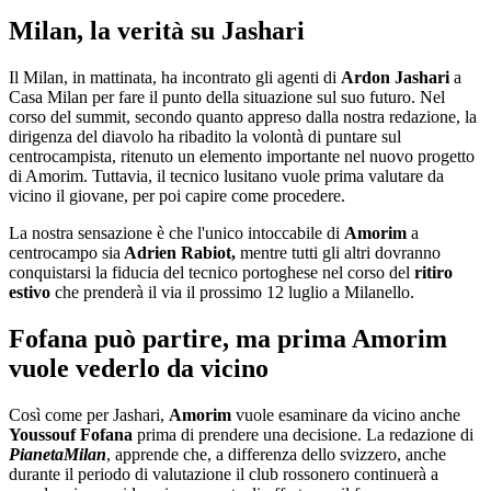
Milan, la verità su Jashari
Il Milan, in mattinata, ha incontrato gli agenti di
Ardon Jashari
a
Casa Milan per fare il punto della situazione sul suo futuro. Nel
corso del summit, secondo quanto appreso dalla nostra redazione, la
dirigenza del diavolo ha ribadito la volontà di puntare sul
centrocampista, ritenuto un elemento importante nel nuovo progetto
di Amorim. Tuttavia, il tecnico lusitano vuole prima valutare da
vicino il giovane, per poi capire come procedere.
La nostra sensazione è che l'unico intoccabile di
Amorim
a
centrocampo sia
Adrien Rabiot,
mentre tutti gli altri dovranno
conquistarsi la fiducia del tecnico portoghese nel corso del
ritiro
estivo
che prenderà il via il prossimo 12 luglio a Milanello.
Fofana può partire, ma prima Amorim
vuole vederlo da vicino
Così come per Jashari,
Amorim
vuole esaminare da vicino anche
Youssouf Fofana
prima di prendere una decisione. La redazione di
PianetaMilan
, apprende che, a differenza dello svizzero, anche
durante il periodo di valutazione il club rossonero continuerà a