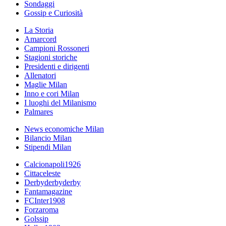
Sondaggi
Gossip e Curiosità
La Storia
Amarcord
Campioni Rossoneri
Stagioni storiche
Presidenti e dirigenti
Allenatori
Maglie Milan
Inno e cori Milan
I luoghi del Milanismo
Palmares
News economiche Milan
Bilancio Milan
Stipendi Milan
Calcionapoli1926
Cittaceleste
Derbyderbyderby
Fantamagazine
FCInter1908
Forzaroma
Golssip