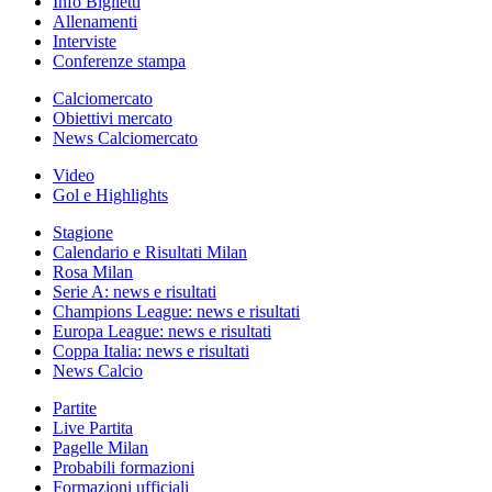
Info Biglietti
Allenamenti
Interviste
Conferenze stampa
Calciomercato
Obiettivi mercato
News Calciomercato
Video
Gol e Highlights
Stagione
Calendario e Risultati Milan
Rosa Milan
Serie A: news e risultati
Champions League: news e risultati
Europa League: news e risultati
Coppa Italia: news e risultati
News Calcio
Partite
Live Partita
Pagelle Milan
Probabili formazioni
Formazioni ufficiali