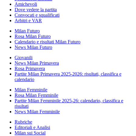
Amichevoli
Dove vedere la partita
Convocati e squalificati
Arbitri e VAR
Milan Futuro
Rosa Milan Futuro
Calendario e risultati Milan Futuro
News Milan Futuro
Giovanili
News Milan Primavera
Rosa Primavera
Partite Milan Primavera 2025-2026: risultati, classifica e
calendario
Milan Femminile
Rosa Milan Femminile
Partite Milan Femminile 2025-26: calendario, classifica e
risultati
News Milan Femminile
Rubriche
Editoriali e Analisi
Milan sui Social