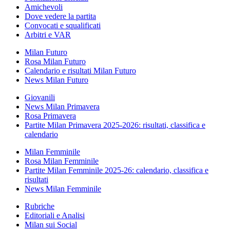
Amichevoli
Dove vedere la partita
Convocati e squalificati
Arbitri e VAR
Milan Futuro
Rosa Milan Futuro
Calendario e risultati Milan Futuro
News Milan Futuro
Giovanili
News Milan Primavera
Rosa Primavera
Partite Milan Primavera 2025-2026: risultati, classifica e
calendario
Milan Femminile
Rosa Milan Femminile
Partite Milan Femminile 2025-26: calendario, classifica e
risultati
News Milan Femminile
Rubriche
Editoriali e Analisi
Milan sui Social