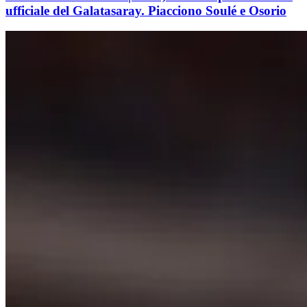
ufficiale del Galatasaray. Piacciono Soulé e Osorio