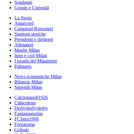
Sondaggi
Gossip e Curiosità
La Storia
Amarcord
Campioni Rossoneri
Stagioni storiche
Presidenti e dirigenti
Allenatori
Maglie Milan
Inno e cori Milan
I luoghi del Milanismo
Palmares
News economiche Milan
Bilancio Milan
Stipendi Milan
Calcionapoli1926
Cittaceleste
Derbyderbyderby
Fantamagazine
FCInter1908
Forzaroma
Golssip