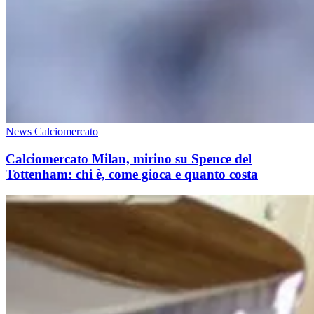
News Calciomercato
Calciomercato Milan, mirino su Spence del
Tottenham: chi è, come gioca e quanto costa