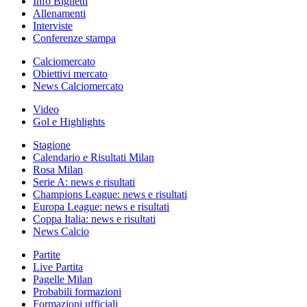
Info Biglietti
Allenamenti
Interviste
Conferenze stampa
Calciomercato
Obiettivi mercato
News Calciomercato
Video
Gol e Highlights
Stagione
Calendario e Risultati Milan
Rosa Milan
Serie A: news e risultati
Champions League: news e risultati
Europa League: news e risultati
Coppa Italia: news e risultati
News Calcio
Partite
Live Partita
Pagelle Milan
Probabili formazioni
Formazioni ufficiali