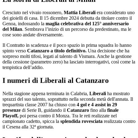
Cresciuto nel vivaio rossonero,
Mattia
Liberali
era considerato uno
dei gioielli di casa. Il 15 dicembre 2024 debutta da titolare contro il
Genoa
, indossando la
maglia celebrativa del 125° anniversario
del
Milan
. S
embrava l’inizio di un percorso da predestinato, ma le
cose sono andate diversamente.
Il Contratto in scadenza e il poco spazio in prima squadra lo hanno
spinto verso
Catanzaro a titolo definitivo.
Una decisione che ha
sorpreso molti tifosi, legati al talento di Vismara. Anche la gestione
della cessione (parametro zero) ha lasciato interrogativi, così come la
tempistica dell’addio.
I numeri di Liberali al Catanzaro
Nella stagione appena terminata in Calabria,
Liberali
ha mostrato
sprazzi del suo talento, soprattutto nella seconda metà dell'annata. Il
trequartista classe 2007 ha chiuso con
4 gol e 4 assist in 29
presenze
di Serie B, guidando il
Catanzaro
fino alla
finale
Playoff,
poi persa contro il Monza. Tra le reti realizzate nel
campionato cadetto, spicca la
splendida rovesciata
realizzata contro
il Cesena alla 32ª giornata.