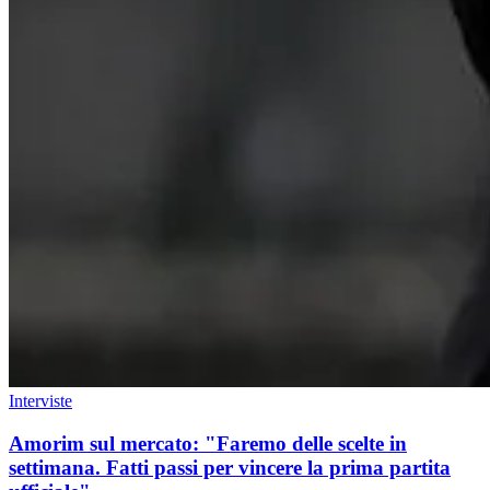
Interviste
Amorim sul mercato: "Faremo delle scelte in
settimana. Fatti passi per vincere la prima partita