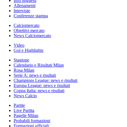
Info Biglietti
Allenamenti
Interviste
Conferenze stampa
Calciomercato
Obiettivi mercato
News Calciomercato
Video
Gol e Highlights
Stagione
Calendario e Risultati Milan
Rosa Milan
Serie A: news e risultati
Champions League: news e risultati
Europa League: news e risultati
Coppa Italia: news e risultati
News Calcio
Partite
Live Partita
Pagelle Milan
Probabili formazioni
Formazioni ufficiali