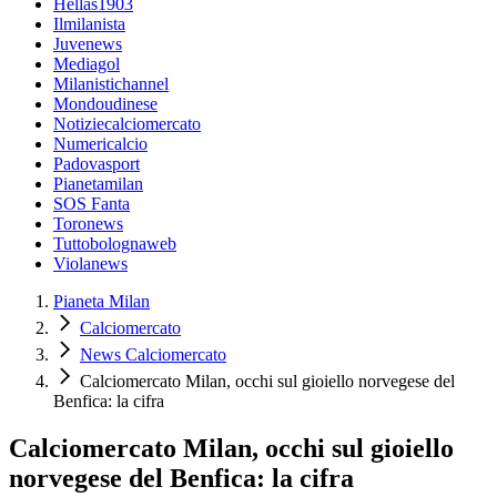
Hellas1903
Ilmilanista
Juvenews
Mediagol
Milanistichannel
Mondoudinese
Notiziecalciomercato
Numericalcio
Padovasport
Pianetamilan
SOS Fanta
Toronews
Tuttobolognaweb
Violanews
Pianeta Milan
Calciomercato
News Calciomercato
Calciomercato Milan, occhi sul gioiello norvegese del
Benfica: la cifra
Calciomercato Milan, occhi sul gioiello
norvegese del Benfica: la cifra