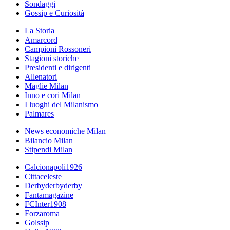
Sondaggi
Gossip e Curiosità
La Storia
Amarcord
Campioni Rossoneri
Stagioni storiche
Presidenti e dirigenti
Allenatori
Maglie Milan
Inno e cori Milan
I luoghi del Milanismo
Palmares
News economiche Milan
Bilancio Milan
Stipendi Milan
Calcionapoli1926
Cittaceleste
Derbyderbyderby
Fantamagazine
FCInter1908
Forzaroma
Golssip