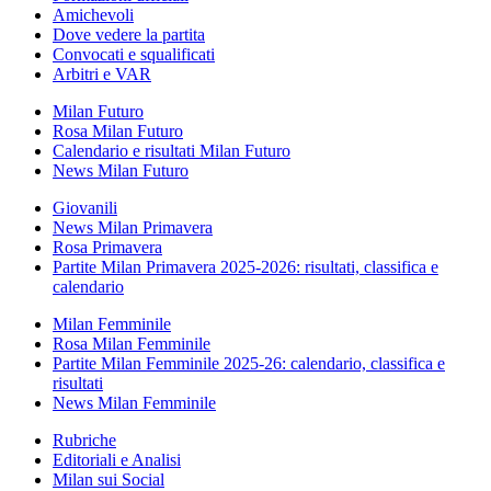
Amichevoli
Dove vedere la partita
Convocati e squalificati
Arbitri e VAR
Milan Futuro
Rosa Milan Futuro
Calendario e risultati Milan Futuro
News Milan Futuro
Giovanili
News Milan Primavera
Rosa Primavera
Partite Milan Primavera 2025-2026: risultati, classifica e
calendario
Milan Femminile
Rosa Milan Femminile
Partite Milan Femminile 2025-26: calendario, classifica e
risultati
News Milan Femminile
Rubriche
Editoriali e Analisi
Milan sui Social