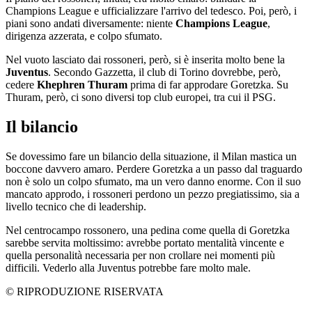
Champions League e ufficializzare l'arrivo del tedesco. Poi, però, i
piani sono andati diversamente: niente
Champions League
,
dirigenza azzerata, e colpo sfumato.
Nel vuoto lasciato dai rossoneri, però, si è inserita molto bene la
Juventus
. Secondo Gazzetta, il club di Torino dovrebbe, però,
cedere
Khephren Thuram
prima di far approdare Goretzka. Su
Thuram, però, ci sono diversi top club europei, tra cui il PSG.
Il bilancio
Se dovessimo fare un bilancio della situazione, il Milan mastica un
boccone davvero amaro. Perdere Goretzka a un passo dal traguardo
non è solo un colpo sfumato, ma un vero danno enorme. Con il suo
mancato approdo, i rossoneri perdono un pezzo pregiatissimo, sia a
livello tecnico che di leadership.
Nel centrocampo rossonero, una pedina come quella di Goretzka
sarebbe servita moltissimo: avrebbe portato mentalità vincente e
quella personalità necessaria per non crollare nei momenti più
difficili. Vederlo alla Juventus potrebbe fare molto male.
© RIPRODUZIONE RISERVATA