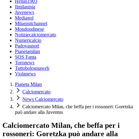
Hellas1903
Ilmilanista
Juvenews
Mediagol
Milanistichannel
Mondoudinese
Notiziecalciomercato
Numericalcio
Padovasport
Pianetamilan
SOS Fanta
Toronews
Tuttobolognaweb
Violanews
Pianeta Milan
Calciomercato
News Calciomercato
Calciomercato Milan, che beffa per i rossoneri: Goretzka
può andare alla Juventus
Calciomercato Milan, che beffa per i
rossoneri: Goretzka può andare alla