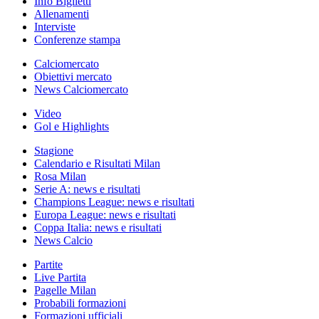
Info Biglietti
Allenamenti
Interviste
Conferenze stampa
Calciomercato
Obiettivi mercato
News Calciomercato
Video
Gol e Highlights
Stagione
Calendario e Risultati Milan
Rosa Milan
Serie A: news e risultati
Champions League: news e risultati
Europa League: news e risultati
Coppa Italia: news e risultati
News Calcio
Partite
Live Partita
Pagelle Milan
Probabili formazioni
Formazioni ufficiali