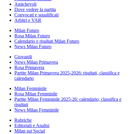
Amichevoli
Dove vedere la partita
Convocati e squalificati
Arbitri e VAR
Milan Futuro
Rosa Milan Futuro
Calendario e risultati Milan Futuro
News Milan Futuro
Giovanili
News Milan Primavera
Rosa Primavera
Partite Milan Primavera 2025-2026: risultati, classifica e
calendario
Milan Femminile
Rosa Milan Femminile
Partite Milan Femminile 2025-26: calendario, classifica e
risultati
News Milan Femminile
Rubriche
Editoriali e Analisi
Milan sui Social