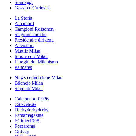
Sondaggi
Gossip e Curiosità
La Storia
Amarcord
Campioni Rossoneri
Stagioni storiche
Presidenti e dirigenti
Allenatori
Maglie Milan
Inno e cori Milan
I luoghi del Milanismo
Palmares
News economiche Milan
Bilancio Milan
Stipendi Milan
Calcionapoli1926
Cittaceleste
Derbyderbyderby
Fantamagazine
FCInter1908
Forzaroma
Golssip