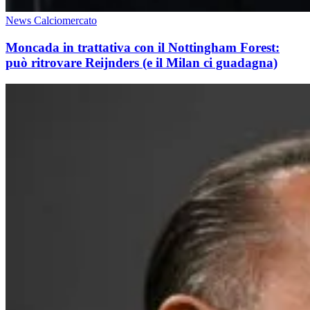
News Calciomercato
Moncada in trattativa con il Nottingham Forest:
può ritrovare Reijnders (e il Milan ci guadagna)