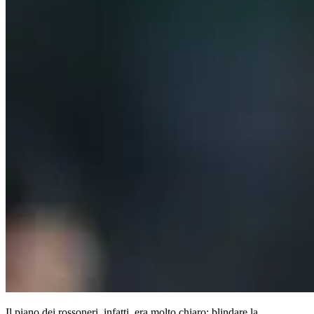
Il piano dei rossoneri, infatti, era molto chiaro: blindare la