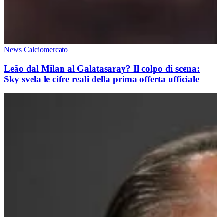
News Calciomercato
Leão dal Milan al Galatasaray? Il colpo di scena:
Sky svela le cifre reali della prima offerta ufficiale