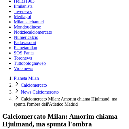
Hellas1903
Ilmilanista
Juvenews
Mediagol
Milanistichannel
Mondoudinese
Notiziecalciomercato
Numericalcio
Padovasport
Pianetamilan
SOS Fanta
Toronews
Tuttobolognaweb
Violanews
Pianeta Milan
Calciomercato
News Calciomercato
Calciomercato Milan: Amorim chiama Hjulmand, ma
spunta l'ombra dell'Atletico Madrid
Calciomercato Milan: Amorim chiama
Hjulmand, ma spunta l'ombra