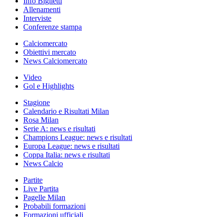
Info Biglietti
Allenamenti
Interviste
Conferenze stampa
Calciomercato
Obiettivi mercato
News Calciomercato
Video
Gol e Highlights
Stagione
Calendario e Risultati Milan
Rosa Milan
Serie A: news e risultati
Champions League: news e risultati
Europa League: news e risultati
Coppa Italia: news e risultati
News Calcio
Partite
Live Partita
Pagelle Milan
Probabili formazioni
Formazioni ufficiali