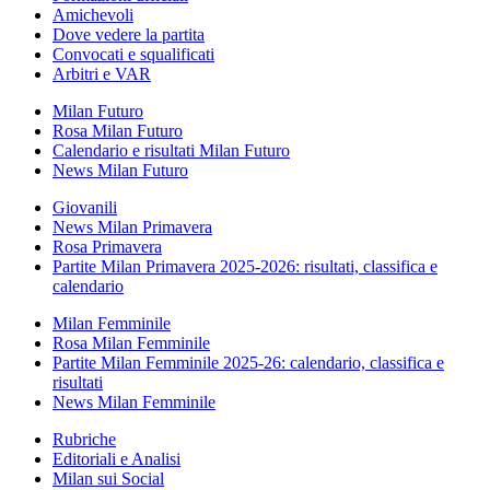
Amichevoli
Dove vedere la partita
Convocati e squalificati
Arbitri e VAR
Milan Futuro
Rosa Milan Futuro
Calendario e risultati Milan Futuro
News Milan Futuro
Giovanili
News Milan Primavera
Rosa Primavera
Partite Milan Primavera 2025-2026: risultati, classifica e
calendario
Milan Femminile
Rosa Milan Femminile
Partite Milan Femminile 2025-26: calendario, classifica e
risultati
News Milan Femminile
Rubriche
Editoriali e Analisi
Milan sui Social