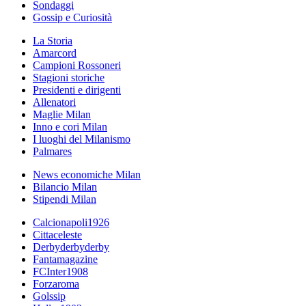
Sondaggi
Gossip e Curiosità
La Storia
Amarcord
Campioni Rossoneri
Stagioni storiche
Presidenti e dirigenti
Allenatori
Maglie Milan
Inno e cori Milan
I luoghi del Milanismo
Palmares
News economiche Milan
Bilancio Milan
Stipendi Milan
Calcionapoli1926
Cittaceleste
Derbyderbyderby
Fantamagazine
FCInter1908
Forzaroma
Golssip