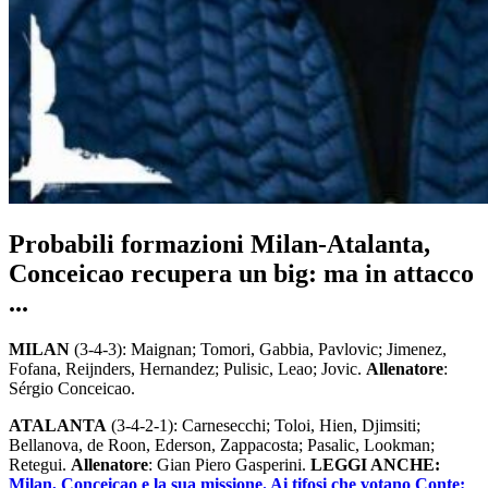
Probabili formazioni Milan-Atalanta,
Conceicao recupera un big: ma in attacco
...
MILAN
(3-4-3): Maignan; Tomori, Gabbia, Pavlovic; Jimenez,
Fofana, Reijnders, Hernandez; Pulisic, Leao; Jovic.
Allenatore
:
Sérgio Conceicao.
ATALANTA
(3-4-2-1): Carnesecchi; Toloi, Hien, Djimsiti;
Bellanova, de Roon, Ederson, Zappacosta; Pasalic, Lookman;
Retegui.
Allenatore
: Gian Piero Gasperini.
LEGGI ANCHE:
Milan, Conceicao e la sua missione. Ai tifosi che votano Conte: