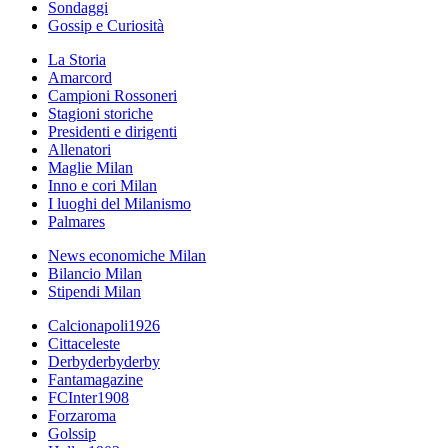
Sondaggi
Gossip e Curiosità
La Storia
Amarcord
Campioni Rossoneri
Stagioni storiche
Presidenti e dirigenti
Allenatori
Maglie Milan
Inno e cori Milan
I luoghi del Milanismo
Palmares
News economiche Milan
Bilancio Milan
Stipendi Milan
Calcionapoli1926
Cittaceleste
Derbyderbyderby
Fantamagazine
FCInter1908
Forzaroma
Golssip