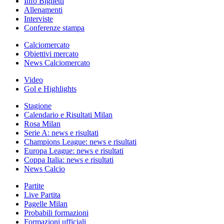
Info Biglietti
Allenamenti
Interviste
Conferenze stampa
Calciomercato
Obiettivi mercato
News Calciomercato
Video
Gol e Highlights
Stagione
Calendario e Risultati Milan
Rosa Milan
Serie A: news e risultati
Champions League: news e risultati
Europa League: news e risultati
Coppa Italia: news e risultati
News Calcio
Partite
Live Partita
Pagelle Milan
Probabili formazioni
Formazioni ufficiali