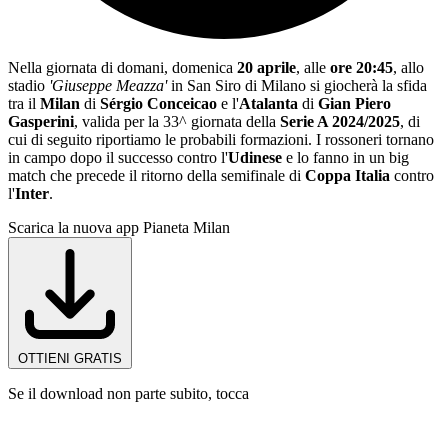
Nella giornata di domani, domenica
20 aprile
, alle
ore 20:45
, allo
stadio
'Giuseppe Meazza'
in San Siro di Milano si giocherà la sfida
tra il
Milan
di
Sérgio Conceicao
e l'
Atalanta
di
Gian Piero
Gasperini
, valida per la 33^ giornata della
Serie A 2024/2025
, di
cui di seguito riportiamo le probabili formazioni. I rossoneri tornano
in campo dopo il successo contro l'
Udinese
e lo fanno in un big
match che precede il ritorno della semifinale di
Coppa Italia
contro
l'
Inter
.
Scarica la nuova app Pianeta Milan
OTTIENI GRATIS
Se il download non parte subito, tocca