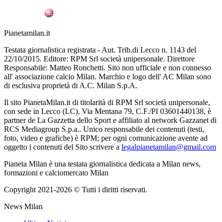
Pianetamilan.it
Testata giornalistica registrata - Aut. Trib.di Lecco n. 1143 del
22/10/2015. Editore: RPM Srl società unipersonale. Direttore
Responsabile: Matteo Ronchetti. Sito non ufficiale e non connesso
all' associazione calcio Milan. Marchio e logo dell' AC Milan sono
di esclusiva proprietà di A.C. Milan S.p.A.
Il sito PianetaMilan.it di titolarità di RPM Srl società unipersonale,
con sede in Lecco (LC), Via Mentana 79, C.F./PI 03601440138, è
partner de La Gazzetta dello Sport e affiliato al network Gazzanet di
RCS Mediagroup S.p.a.. Unico responsabile dei contenuti (testi,
foto, video e grafiche) è RPM; per ogni comunicazione avente ad
oggetto i contenuti del Sito scrivere a
legalpianetamilan@gmail.com
Pianeta Milan è una testata giornalistica dedicata a Milan news,
formazioni e calciomercato Milan
Copyright 2021-2026 © Tutti i diritti riservati.
News Milan