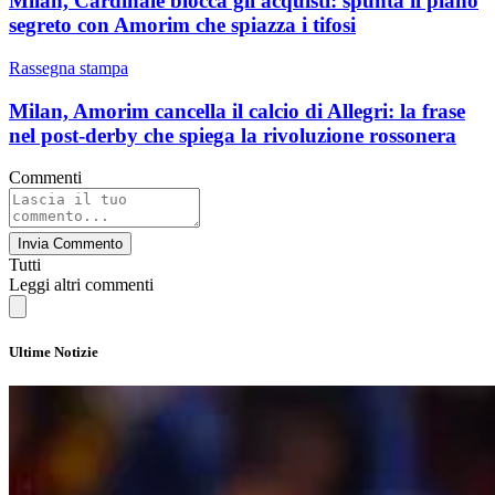
Milan, Cardinale blocca gli acquisti: spunta il piano
segreto con Amorim che spiazza i tifosi
Rassegna stampa
Milan, Amorim cancella il calcio di Allegri: la frase
nel post-derby che spiega la rivoluzione rossonera
Commenti
Invia Commento
Tutti
Leggi altri commenti
Ultime Notizie