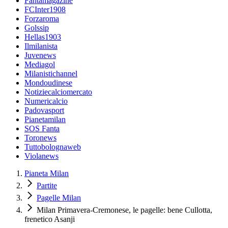
Fantamagazine
FCInter1908
Forzaroma
Golssip
Hellas1903
Ilmilanista
Juvenews
Mediagol
Milanistichannel
Mondoudinese
Notiziecalciomercato
Numericalcio
Padovasport
Pianetamilan
SOS Fanta
Toronews
Tuttobolognaweb
Violanews
Pianeta Milan
Partite
Pagelle Milan
Milan Primavera-Cremonese, le pagelle: bene Cullotta,
frenetico Asanji