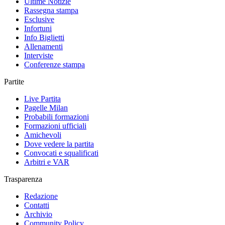
Ultime Notizie
Rassegna stampa
Esclusive
Infortuni
Info Biglietti
Allenamenti
Interviste
Conferenze stampa
Partite
Live Partita
Pagelle Milan
Probabili formazioni
Formazioni ufficiali
Amichevoli
Dove vedere la partita
Convocati e squalificati
Arbitri e VAR
Trasparenza
Redazione
Contatti
Archivio
Community Policy