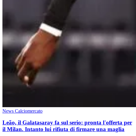
News Calciomercato
Leão, il Galatasaray fa sul serio: pronta l'offerta per
il Milan. Intanto lui rifiuta di firmare una maglia