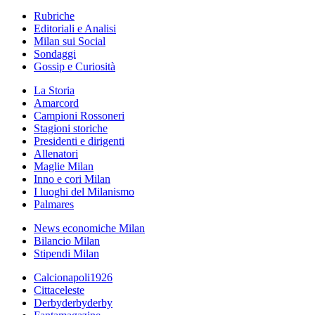
Rubriche
Editoriali e Analisi
Milan sui Social
Sondaggi
Gossip e Curiosità
La Storia
Amarcord
Campioni Rossoneri
Stagioni storiche
Presidenti e dirigenti
Allenatori
Maglie Milan
Inno e cori Milan
I luoghi del Milanismo
Palmares
News economiche Milan
Bilancio Milan
Stipendi Milan
Calcionapoli1926
Cittaceleste
Derbyderbyderby