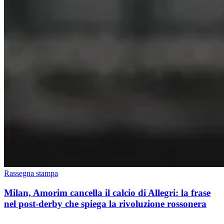
Rassegna stampa
Milan, Amorim cancella il calcio di Allegri: la frase
nel post-derby che spiega la rivoluzione rossonera