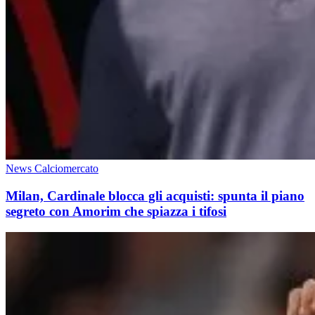
News Calciomercato
Milan, Cardinale blocca gli acquisti: spunta il piano
segreto con Amorim che spiazza i tifosi