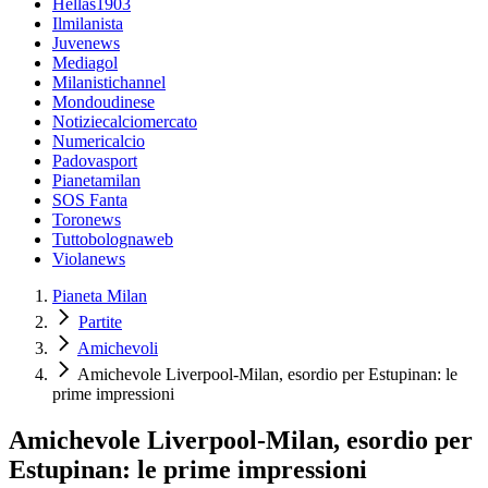
Hellas1903
Ilmilanista
Juvenews
Mediagol
Milanistichannel
Mondoudinese
Notiziecalciomercato
Numericalcio
Padovasport
Pianetamilan
SOS Fanta
Toronews
Tuttobolognaweb
Violanews
Pianeta Milan
Partite
Amichevoli
Amichevole Liverpool-Milan, esordio per Estupinan: le
prime impressioni
Amichevole Liverpool-Milan, esordio per
Estupinan: le prime impressioni