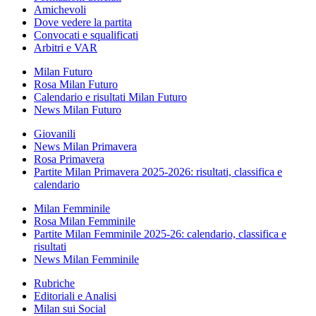
Amichevoli
Dove vedere la partita
Convocati e squalificati
Arbitri e VAR
Milan Futuro
Rosa Milan Futuro
Calendario e risultati Milan Futuro
News Milan Futuro
Giovanili
News Milan Primavera
Rosa Primavera
Partite Milan Primavera 2025-2026: risultati, classifica e
calendario
Milan Femminile
Rosa Milan Femminile
Partite Milan Femminile 2025-26: calendario, classifica e
risultati
News Milan Femminile
Rubriche
Editoriali e Analisi
Milan sui Social