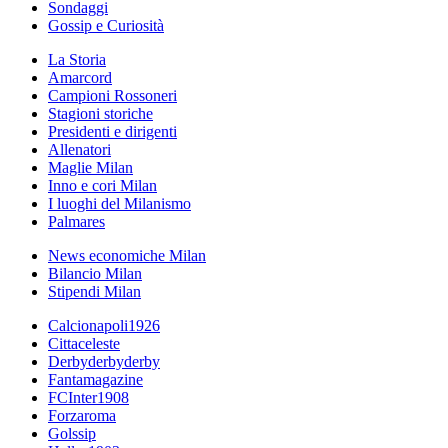
Sondaggi
Gossip e Curiosità
La Storia
Amarcord
Campioni Rossoneri
Stagioni storiche
Presidenti e dirigenti
Allenatori
Maglie Milan
Inno e cori Milan
I luoghi del Milanismo
Palmares
News economiche Milan
Bilancio Milan
Stipendi Milan
Calcionapoli1926
Cittaceleste
Derbyderbyderby
Fantamagazine
FCInter1908
Forzaroma
Golssip