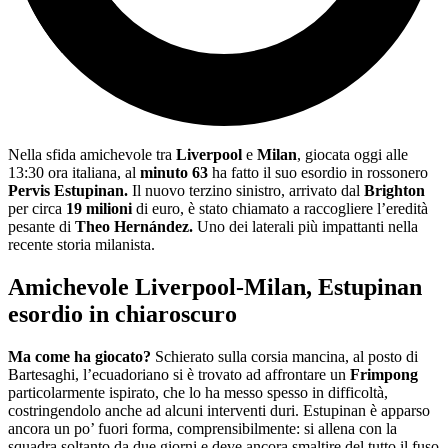
Nella sfida amichevole tra
Liverpool
e
Milan
, giocata oggi alle
13:30 ora italiana, al
minuto 63
ha fatto il suo esordio in rossonero
Pervis Estupinan.
Il nuovo terzino sinistro, arrivato dal
Brighton
per circa
19 milioni
di euro, è stato chiamato a raccogliere l’eredità
pesante di
Theo Hernández.
Uno dei laterali più impattanti nella
recente storia milanista.
Amichevole Liverpool-Milan, Estupinan
esordio in chiaroscuro
Ma come ha giocato?
Schierato sulla corsia mancina, al posto di
Bartesaghi, l’ecuadoriano si è trovato ad affrontare un
Frimpong
particolarmente ispirato, che lo ha messo spesso in difficoltà,
costringendolo anche ad alcuni interventi duri.
Estupinan è apparso
ancora un po’ fuori forma, comprensibilmente: si allena con la
squadra soltanto da due giorni e deve ancora smaltire del tutto il fuso