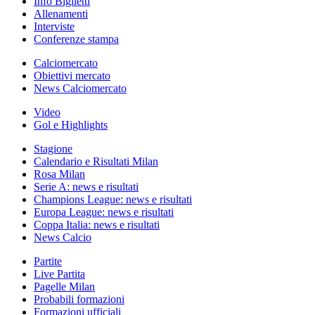
Info Biglietti
Allenamenti
Interviste
Conferenze stampa
Calciomercato
Obiettivi mercato
News Calciomercato
Video
Gol e Highlights
Stagione
Calendario e Risultati Milan
Rosa Milan
Serie A: news e risultati
Champions League: news e risultati
Europa League: news e risultati
Coppa Italia: news e risultati
News Calcio
Partite
Live Partita
Pagelle Milan
Probabili formazioni
Formazioni ufficiali