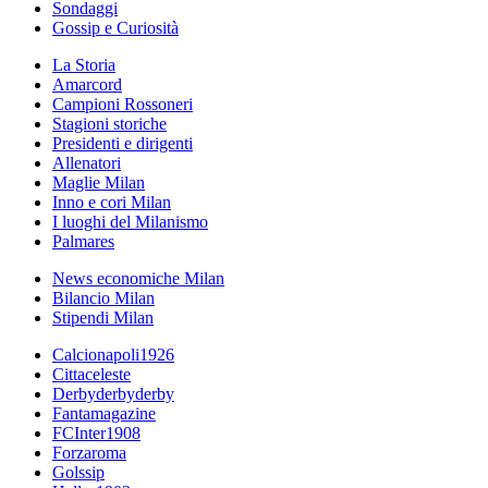
Sondaggi
Gossip e Curiosità
La Storia
Amarcord
Campioni Rossoneri
Stagioni storiche
Presidenti e dirigenti
Allenatori
Maglie Milan
Inno e cori Milan
I luoghi del Milanismo
Palmares
News economiche Milan
Bilancio Milan
Stipendi Milan
Calcionapoli1926
Cittaceleste
Derbyderbyderby
Fantamagazine
FCInter1908
Forzaroma
Golssip