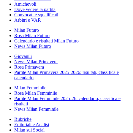
Amichevoli
Dove vedere la partita
Convocati e squalificati
Arbitri e VAR
Milan Futuro
Rosa Milan Futuro
Calendario e risultati Milan Futuro
News Milan Futuro
Giovanili
News Milan Primavera
Rosa Primavera
Partite Milan Primavera 2025-2026: risultati, classifica e
calendario
Milan Femminile
Rosa Milan Femminile
Partite Milan Femminile 2025-26: calendario, classifica e
risultati
News Milan Femminile
Rubriche
Editoriali e Analisi
Milan sui Social