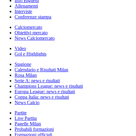
Info Biglietti
Allenamenti
Interviste
Conferenze stampa
Calciomercato
Obiettivi mercato
News Calciomercato
Video
Gol e Highlights
Stagione
Calendario e Risultati Milan
Rosa Milan
Serie A: news e risultati
Champions League: news e risultati
Europa League: news e risultati
Coppa Italia: news e risultati
News Calcio
Partite
Live Partita
Pagelle Milan
Probabili formazioni
Formazioni ufficiali