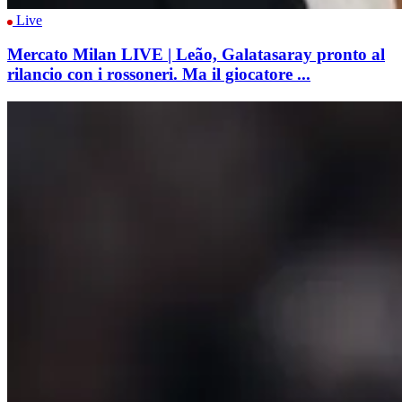
Live
Mercato Milan LIVE | Leão, Galatasaray pronto al
rilancio con i rossoneri. Ma il giocatore ...