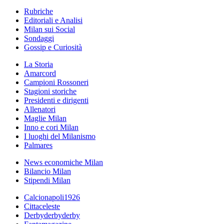
Rubriche
Editoriali e Analisi
Milan sui Social
Sondaggi
Gossip e Curiosità
La Storia
Amarcord
Campioni Rossoneri
Stagioni storiche
Presidenti e dirigenti
Allenatori
Maglie Milan
Inno e cori Milan
I luoghi del Milanismo
Palmares
News economiche Milan
Bilancio Milan
Stipendi Milan
Calcionapoli1926
Cittaceleste
Derbyderbyderby