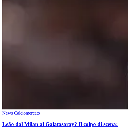
News Calciomercato
Leão dal Milan al Galatasaray? Il colpo di scena: