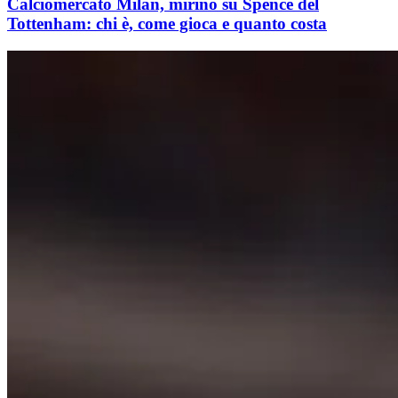
Calciomercato Milan, mirino su Spence del
Tottenham: chi è, come gioca e quanto costa