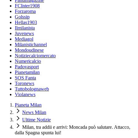
Fantamagazine
FCInter1908
Forzaroma
Golssip
Hellas1903
Ilmilanista
Juvenews
Mediagol
Milanistichannel
Mondoudinese
Notiziecalciomercato
Numericalcio
Padovasport
Pianetamilan
SOS Fanta
Toronews
Tuttobolognaweb
Violanews
Pianeta Milan
News Milan
Ultime Notizie
Milan, tra addii e arrivi: Moncada può salutare. Attacco,
dalla Spagna spunta lui!