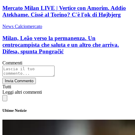
Mercato Milan LIVE | Vertice con Amorim. Addio
Atekhame. Cissè al Torino? C'è l'ok di Højbjerg
News Calciomercato
Milan, Leão verso la permanenza. Un
centrocampista che saluta e un altro che arriva.
Difesa, spunta Pongračić
Commenti
Invia Commento
Tutti
Leggi altri commenti
Ultime Notizie