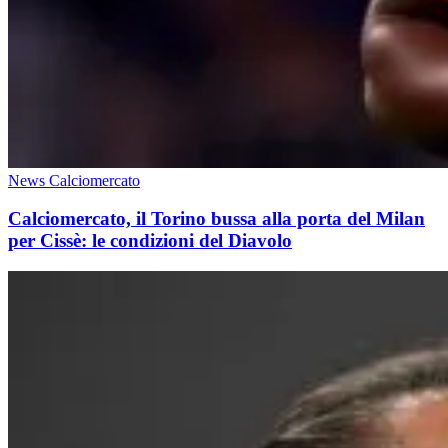
News Calciomercato
Calciomercato, il Torino bussa alla porta del Milan
per Cissè: le condizioni del Diavolo