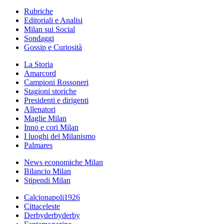
Rubriche
Editoriali e Analisi
Milan sui Social
Sondaggi
Gossip e Curiosità
La Storia
Amarcord
Campioni Rossoneri
Stagioni storiche
Presidenti e dirigenti
Allenatori
Maglie Milan
Inno e cori Milan
I luoghi del Milanismo
Palmares
News economiche Milan
Bilancio Milan
Stipendi Milan
Calcionapoli1926
Cittaceleste
Derbyderbyderby