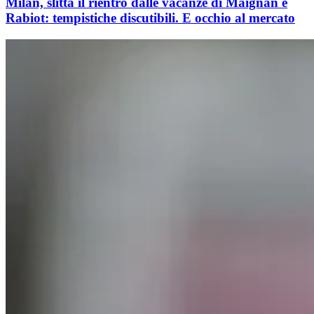
Milan, slitta il rientro dalle vacanze di Maignan e
Rabiot: tempistiche discutibili. E occhio al mercato