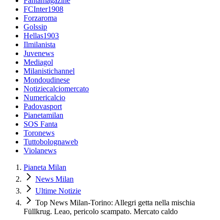
Fantamagazine
FCInter1908
Forzaroma
Golssip
Hellas1903
Ilmilanista
Juvenews
Mediagol
Milanistichannel
Mondoudinese
Notiziecalciomercato
Numericalcio
Padovasport
Pianetamilan
SOS Fanta
Toronews
Tuttobolognaweb
Violanews
Pianeta Milan
News Milan
Ultime Notizie
Top News Milan-Torino: Allegri getta nella mischia
Füllkrug. Leao, pericolo scampato. Mercato caldo