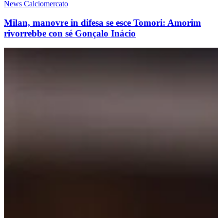
News Calciomercato
Milan, manovre in difesa se esce Tomori: Amorim
rivorrebbe con sé Gonçalo Inácio