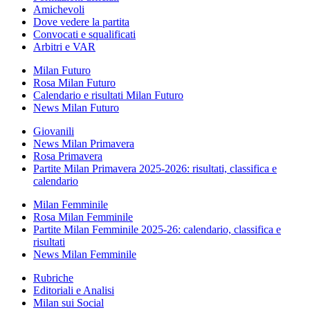
Amichevoli
Dove vedere la partita
Convocati e squalificati
Arbitri e VAR
Milan Futuro
Rosa Milan Futuro
Calendario e risultati Milan Futuro
News Milan Futuro
Giovanili
News Milan Primavera
Rosa Primavera
Partite Milan Primavera 2025-2026: risultati, classifica e
calendario
Milan Femminile
Rosa Milan Femminile
Partite Milan Femminile 2025-26: calendario, classifica e
risultati
News Milan Femminile
Rubriche
Editoriali e Analisi
Milan sui Social