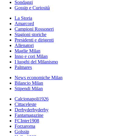
Sondaggi
Gossip e Curiosità
La Storia
Amarcord
Campioni Rossoneri
Stagioni storiche
Presidenti e dirigenti
Allenatori
Maglie Milan
Inno e cori Milan
I luoghi del Milanismo
Palmares
News economiche Milan
Bilancio Milan
Stipendi Milan
Calcionapoli1926
Cittaceleste
Derbyderbyderby
Fantamagazine
FCInter1908
Forzaroma
Golssip