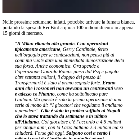
Nelle prossime settimane, infatti, potrebbe arrivare la fumata bianca,
portando la spesa di RedBird a quota 100 milioni di euro in appena
15 giorni di mercato.
"
Il Milan rilancia alla grande. Con operazioni
tipicamente americane
, Gerry Cardinale, ferito
nell’orgoglio per le contestazioni, non pensa più ai
conti ma vuole dare una immediata dimostrazione della
sua forza. Anche economica. Ora spende e
l’operazione Gonzalo Ramos preso dal Psg e pagato
oltre settanta milioni, il doppio del prezzo di
Transfermarkt è stato il primo segnale forte.
Erano
anni che i rossoneri non avevano un centravanti vero
e adesso ce l‘hanno
, come ha sottolineato pure
Galliani. Ma questa è solo la prima operazione di una
serie al motto di: “I giocatori che vogliamo li andiamo
a prendere”.
Gila è stato in pratica soffiato al Napoli
che lo stava trattando da settimane e in ultimo
all’Atalanta
. Col giocatore c’è l’accordo a 4,5 milioni
per cinque anni, con la Lazio ballano 2-3 milioni ma si
chiuderà. Forse già oggi.
Salgono così a cento i
milioni spesi da Cardinale in quindici giorni.