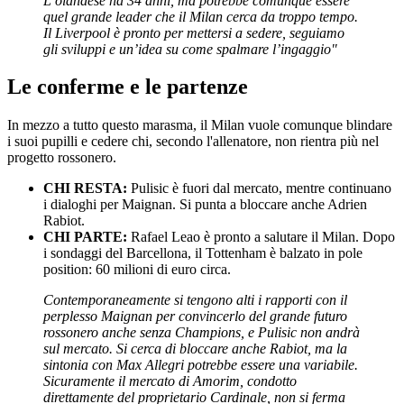
L’olandese ha 34 anni, ma potrebbe comunque essere
quel grande leader che il Milan cerca da troppo tempo.
Il Liverpool è pronto per mettersi a sedere, seguiamo
gli sviluppi e un’idea su come spalmare l’ingaggio"
Le conferme e le partenze
In mezzo a tutto questo marasma, il Milan vuole comunque blindare
i suoi pupilli e cedere chi, secondo l'allenatore, non rientra più nel
progetto rossonero.
CHI RESTA:
Pulisic è fuori dal mercato, mentre continuano
i dialoghi per Maignan. Si punta a bloccare anche Adrien
Rabiot.
CHI PARTE:
Rafael Leao è pronto a salutare il Milan. Dopo
i sondaggi del Barcellona, il Tottenham è balzato in pole
position: 60 milioni di euro circa.
Contemporaneamente si tengono alti i rapporti con il
perplesso Maignan per convincerlo del grande futuro
rossonero anche senza Champions, e Pulisic non andrà
sul
mercato
. Si cerca di bloccare anche Rabiot, ma la
sintonia con Max Allegri potrebbe essere una variabile.
Sicuramente il mercato di Amorim, condotto
direttamente del proprietario Cardinale, non si ferma