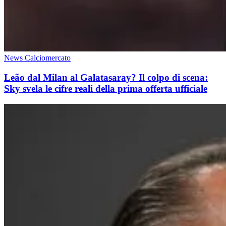
News Calciomercato
Leão dal Milan al Galatasaray? Il colpo di scena:
Sky svela le cifre reali della prima offerta ufficiale