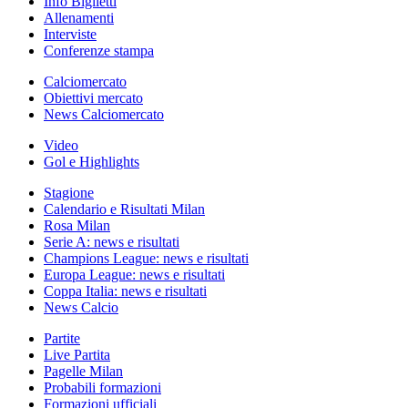
Info Biglietti
Allenamenti
Interviste
Conferenze stampa
Calciomercato
Obiettivi mercato
News Calciomercato
Video
Gol e Highlights
Stagione
Calendario e Risultati Milan
Rosa Milan
Serie A: news e risultati
Champions League: news e risultati
Europa League: news e risultati
Coppa Italia: news e risultati
News Calcio
Partite
Live Partita
Pagelle Milan
Probabili formazioni
Formazioni ufficiali