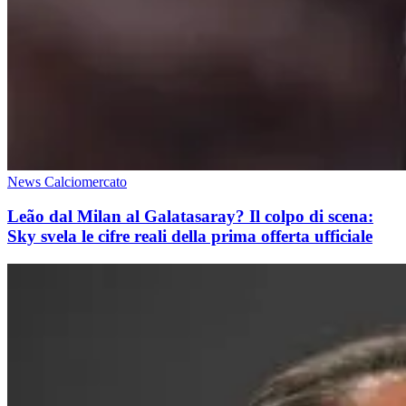
News Calciomercato
Leão dal Milan al Galatasaray? Il colpo di scena:
Sky svela le cifre reali della prima offerta ufficiale