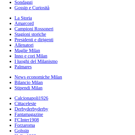
Sondaggi
Gossip e Curiosità
La Storia
Amarcord
Campioni Rossoneri
Stagioni storiche
Presidenti e dirigenti
Allenatori
Maglie Milan
Inno e cori Milan
I luoghi del Milanismo
Palmares
News economiche Milan
Bilancio Milan
Stipendi Milan
Calcionapoli1926
Cittaceleste
Derbyderbyderby
Fantamagazine
FCInter1908
Forzaroma
Golssip