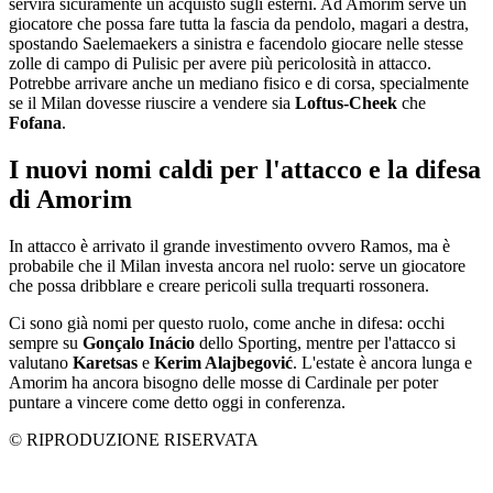
servirà sicuramente un acquisto sugli esterni. Ad Amorim serve un
giocatore che possa fare tutta la fascia da pendolo, magari a destra,
spostando Saelemaekers a sinistra e facendolo giocare nelle stesse
zolle di campo di Pulisic per avere più pericolosità in attacco.
Potrebbe arrivare anche un mediano fisico e di corsa, specialmente
se il Milan dovesse riuscire a vendere sia
Loftus-Cheek
che
Fofana
.
I nuovi nomi caldi per l'attacco e la difesa
di Amorim
In attacco è arrivato il grande investimento ovvero Ramos, ma è
probabile che il Milan investa ancora nel ruolo: serve un giocatore
che possa dribblare e creare pericoli sulla trequarti rossonera.
Ci sono già nomi per questo ruolo, come anche in difesa: occhi
sempre su
Gonçalo Inácio
dello Sporting, mentre per l'attacco si
valutano
Karetsas
e
Kerim Alajbegović
. L'estate è ancora lunga e
Amorim ha ancora bisogno delle mosse di Cardinale per poter
puntare a vincere come detto oggi in conferenza.
© RIPRODUZIONE RISERVATA