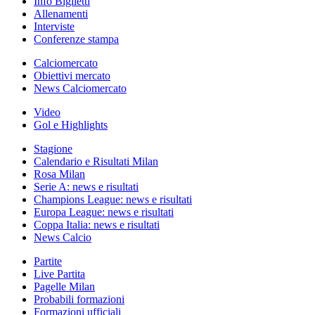
Info Biglietti
Allenamenti
Interviste
Conferenze stampa
Calciomercato
Obiettivi mercato
News Calciomercato
Video
Gol e Highlights
Stagione
Calendario e Risultati Milan
Rosa Milan
Serie A: news e risultati
Champions League: news e risultati
Europa League: news e risultati
Coppa Italia: news e risultati
News Calcio
Partite
Live Partita
Pagelle Milan
Probabili formazioni
Formazioni ufficiali