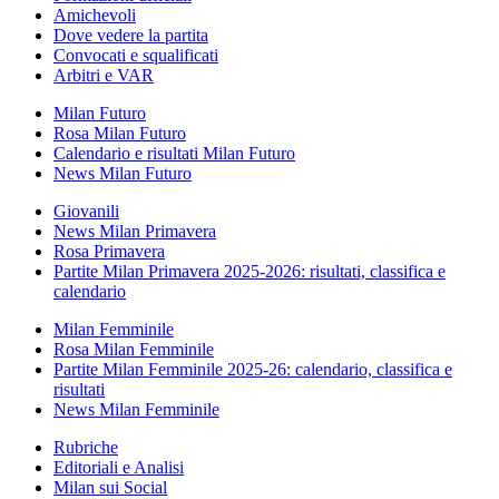
Amichevoli
Dove vedere la partita
Convocati e squalificati
Arbitri e VAR
Milan Futuro
Rosa Milan Futuro
Calendario e risultati Milan Futuro
News Milan Futuro
Giovanili
News Milan Primavera
Rosa Primavera
Partite Milan Primavera 2025-2026: risultati, classifica e
calendario
Milan Femminile
Rosa Milan Femminile
Partite Milan Femminile 2025-26: calendario, classifica e
risultati
News Milan Femminile
Rubriche
Editoriali e Analisi
Milan sui Social