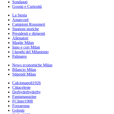
Sondaggi
Gossip e Curiosità
La Storia
Amarcord
Campioni Rossoneri
Stagioni storiche
Presidenti e dirigenti
Allenatori
Maglie Milan
Inno e cori Milan
I luoghi del Milanismo
Palmares
News economiche Milan
Bilancio Milan
Stipendi Milan
Calcionapoli1926
Cittaceleste
Derbyderbyderby
Fantamagazine
FCInter1908
Forzaroma
Golssip