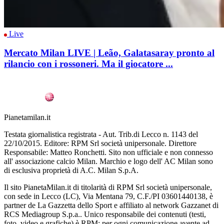
Live
Mercato Milan LIVE | Leão, Galatasaray pronto al
rilancio con i rossoneri. Ma il giocatore ...
Pianetamilan.it
Testata giornalistica registrata - Aut. Trib.di Lecco n. 1143 del
22/10/2015. Editore: RPM Srl società unipersonale. Direttore
Responsabile: Matteo Ronchetti. Sito non ufficiale e non connesso
all' associazione calcio Milan. Marchio e logo dell' AC Milan sono
di esclusiva proprietà di A.C. Milan S.p.A.
Il sito PianetaMilan.it di titolarità di RPM Srl società unipersonale,
con sede in Lecco (LC), Via Mentana 79, C.F./PI 03601440138, è
partner de La Gazzetta dello Sport e affiliato al network Gazzanet di
RCS Mediagroup S.p.a.. Unico responsabile dei contenuti (testi,
foto, video e grafiche) è RPM; per ogni comunicazione avente ad