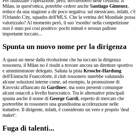
Per finanziare l'operazione, però, servirebbero delle cessioni. Il
Milan, in quest'ottica, potrebbe cedere anche
Santiago Gimenez
,
reduce da una stagione a dir poco negativa: sul messicano, infatti, c'è
l'Orlando City, squadra dell'MLS. Che la vetrina del Mondiale possa
valorizzalo? Al momento però, il suo 'esordio' nella competizione
non è stato poi cosi positivo: pochi minuti e nessun pallone
importante toccato...
Spunta un nuovo nome per la dirigenza
A quasi un mese dalla rivoluzione che ha toccato la dirigenza
rossonera, il Milan no è risulti a trovare ancora un direttore sportivo
e amministratore delegato. Saltata la pista
Krosche-Hardung
dell'Eintracht Francoforte, il club rossonero starebbe valutando
alcune soluzioni interne come, ad esempio, la promozione di
Kirovski affiancato da
Gardiner
, ma sono presenti comunque
alcuni ostacoli a livello burocratico. Tra le alternative principali
spunta anche il nome di
George Gardi
, esperto di mercato che
porterebbe in rossonero una grandissima accelerazione nelle
trattative. Il dirigente, infatti, è considerato un vero e proprio 'deal
maker'.
Fuga di talenti...