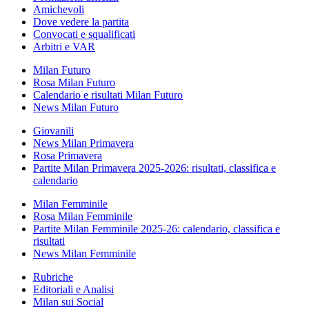
Amichevoli
Dove vedere la partita
Convocati e squalificati
Arbitri e VAR
Milan Futuro
Rosa Milan Futuro
Calendario e risultati Milan Futuro
News Milan Futuro
Giovanili
News Milan Primavera
Rosa Primavera
Partite Milan Primavera 2025-2026: risultati, classifica e
calendario
Milan Femminile
Rosa Milan Femminile
Partite Milan Femminile 2025-26: calendario, classifica e
risultati
News Milan Femminile
Rubriche
Editoriali e Analisi
Milan sui Social