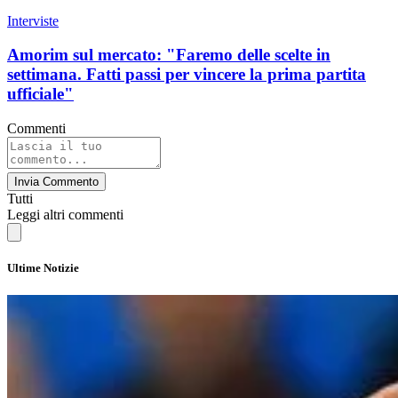
Interviste
Amorim sul mercato: "Faremo delle scelte in
settimana. Fatti passi per vincere la prima partita
ufficiale"
Commenti
Invia Commento
Tutti
Leggi altri commenti
Ultime Notizie