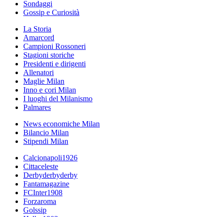
Sondaggi
Gossip e Curiosità
La Storia
Amarcord
Campioni Rossoneri
Stagioni storiche
Presidenti e dirigenti
Allenatori
Maglie Milan
Inno e cori Milan
I luoghi del Milanismo
Palmares
News economiche Milan
Bilancio Milan
Stipendi Milan
Calcionapoli1926
Cittaceleste
Derbyderbyderby
Fantamagazine
FCInter1908
Forzaroma
Golssip