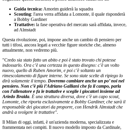
Guida tecnica:
Amorim guiderà la squadra
Scouting
: l'area verra affidata a Lomonte, il quale risponderà
a Bobby Gardiner
Trattative:
la fase operativa del mercato sarà affidata, invece,
ad Almstadt
Questa rivoluzione, poi, impone anche un cambio di pensiero per
tutti i tifosi, ancora legati a vecchie figure storiche che, almeno
attualmente, non vedremo più.
"Credo
sia stato fatto un abito e poi è stato trovato chi potesse
indossarlo. Ora c’è una certezza in questo disegno: c’è un volto
nuovo, quello di Ruben Amorim, e poi c’è soltanto un
rimescolamento di figure interne. Se sono state scelte di ripiego lo
dirà solamente il tempo.
Dovremo cambiare anche un po’ noi nel
pensiero. Non c’è più l’Adriano Galliani che fa il campo, parla
con l’allenatore e fa le trattative e sceglie i giocatori insieme ad
Ariedo Braida
. È una struttura diversa, dove c’è un capo scout,
Lomonte, che riporta esclusivamente a Bobby Gardiner, che sarà il
responsabile dei giocatori da proporre, con Hendrik Almstadt che
andrà a svolgere le trattative".
Il Milan di oggi, infatti, è un'azienda moderna, specializzata e
frammentata nei compiti. Il nuovo modello imposto da Cardinale,