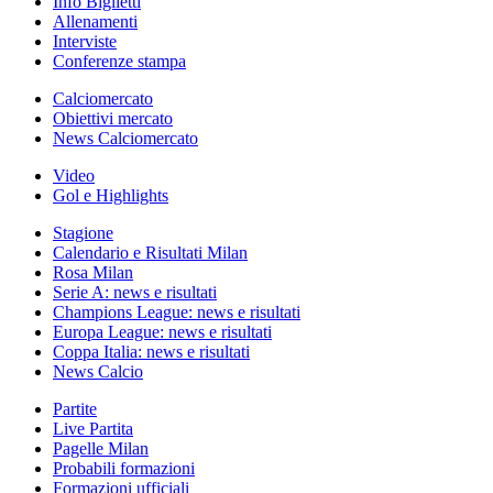
Info Biglietti
Allenamenti
Interviste
Conferenze stampa
Calciomercato
Obiettivi mercato
News Calciomercato
Video
Gol e Highlights
Stagione
Calendario e Risultati Milan
Rosa Milan
Serie A: news e risultati
Champions League: news e risultati
Europa League: news e risultati
Coppa Italia: news e risultati
News Calcio
Partite
Live Partita
Pagelle Milan
Probabili formazioni
Formazioni ufficiali