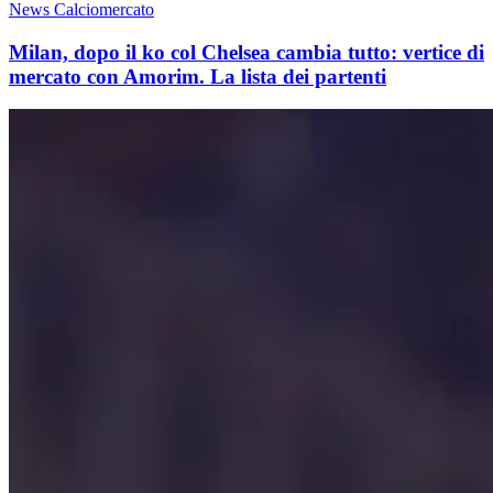
News Calciomercato
Milan, dopo il ko col Chelsea cambia tutto: vertice di
mercato con Amorim. La lista dei partenti