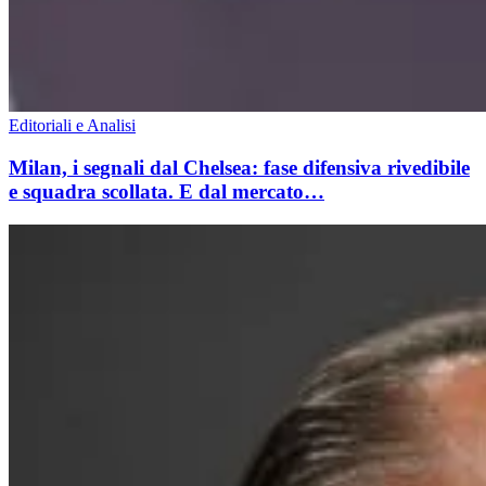
Editoriali e Analisi
Milan, i segnali dal Chelsea: fase difensiva rivedibile
e squadra scollata. E dal mercato…