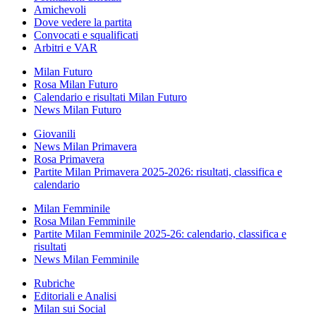
Amichevoli
Dove vedere la partita
Convocati e squalificati
Arbitri e VAR
Milan Futuro
Rosa Milan Futuro
Calendario e risultati Milan Futuro
News Milan Futuro
Giovanili
News Milan Primavera
Rosa Primavera
Partite Milan Primavera 2025-2026: risultati, classifica e
calendario
Milan Femminile
Rosa Milan Femminile
Partite Milan Femminile 2025-26: calendario, classifica e
risultati
News Milan Femminile
Rubriche
Editoriali e Analisi
Milan sui Social