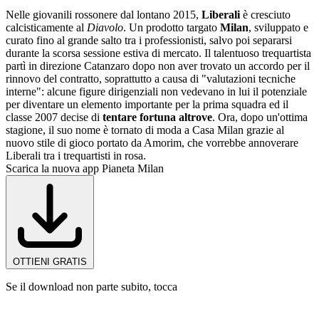
Nelle giovanili rossonere dal lontano 2015,
Liberali
è cresciuto
calcisticamente al
Diavolo
. Un prodotto targato
Milan
, sviluppato e
curato fino al grande salto tra i professionisti, salvo poi separarsi
durante la scorsa sessione estiva di mercato. Il talentuoso trequartista
partì in direzione Catanzaro dopo non aver trovato un accordo per il
rinnovo del contratto, soprattutto a causa di "valutazioni tecniche
interne": alcune figure dirigenziali non vedevano in lui il potenziale
per diventare un elemento importante per la prima squadra ed il
classe 2007 decise di
tentare fortuna altrove
. Ora, dopo un'ottima
stagione, il suo nome è tornato di moda a Casa Milan grazie al
nuovo stile di gioco portato da Amorim, che vorrebbe annoverare
Liberali tra i trequartisti in rosa.
Scarica la nuova app Pianeta Milan
OTTIENI GRATIS
Se il download non parte subito, tocca