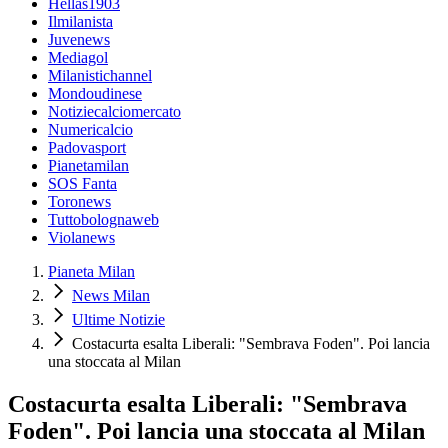
Hellas1903
Ilmilanista
Juvenews
Mediagol
Milanistichannel
Mondoudinese
Notiziecalciomercato
Numericalcio
Padovasport
Pianetamilan
SOS Fanta
Toronews
Tuttobolognaweb
Violanews
Pianeta Milan
News Milan
Ultime Notizie
Costacurta esalta Liberali: "Sembrava Foden". Poi lancia
una stoccata al Milan
Costacurta esalta Liberali: "Sembrava
Foden". Poi lancia una stoccata al Milan