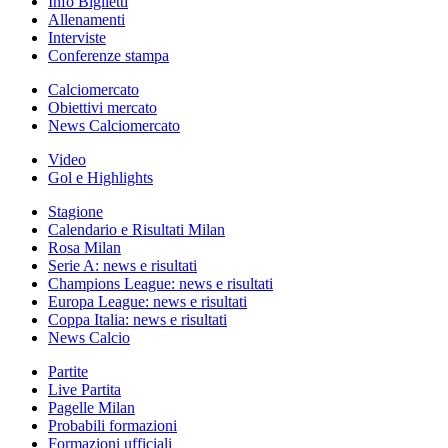
Info Biglietti
Allenamenti
Interviste
Conferenze stampa
Calciomercato
Obiettivi mercato
News Calciomercato
Video
Gol e Highlights
Stagione
Calendario e Risultati Milan
Rosa Milan
Serie A: news e risultati
Champions League: news e risultati
Europa League: news e risultati
Coppa Italia: news e risultati
News Calcio
Partite
Live Partita
Pagelle Milan
Probabili formazioni
Formazioni ufficiali