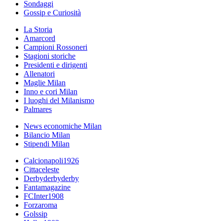
Sondaggi
Gossip e Curiosità
La Storia
Amarcord
Campioni Rossoneri
Stagioni storiche
Presidenti e dirigenti
Allenatori
Maglie Milan
Inno e cori Milan
I luoghi del Milanismo
Palmares
News economiche Milan
Bilancio Milan
Stipendi Milan
Calcionapoli1926
Cittaceleste
Derbyderbyderby
Fantamagazine
FCInter1908
Forzaroma
Golssip