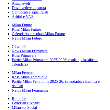
Amichevoli
Dove vedere la partita
Convocati e squalificati
Arbitri e VAR
Milan Futuro
Rosa Milan Futuro
Calendario e risultati Milan Futuro
News Milan Futuro
Giovanili
News Milan Primavera
Rosa Primavera
Partite Milan Primavera 2025-2026: risultati, classifica e
calendario
Milan Femminile
Rosa Milan Femminile
Partite Milan Femminile 2025-26: calendario, classifica e
risultati
News Milan Femminile
Rubriche
Editoriali e Analisi
Milan sui Social