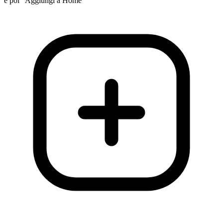
e poi "Aggiungi a Home"