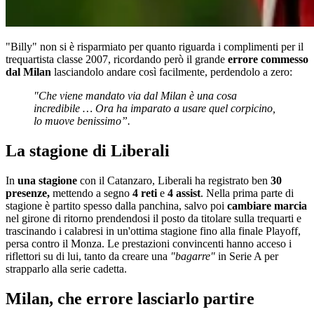
"Billy" non si è risparmiato per quanto riguarda i complimenti per il
trequartista classe 2007, ricordando però il grande
errore commesso
dal Milan
lasciandolo andare così facilmente, perdendolo a zero:
"Che viene mandato via dal Milan è una cosa
incredibile … Ora ha imparato a usare quel corpicino,
lo muove benissimo”.
La stagione di Liberali
In
una stagione
con il Catanzaro, Liberali ha registrato ben
30
presenze,
mettendo a segno
4 reti
e
4 assist
. Nella prima parte di
stagione è partito spesso dalla panchina, salvo poi
cambiare marcia
nel girone di ritorno prendendosi il posto da titolare sulla trequarti e
trascinando i calabresi in un'ottima stagione fino alla finale Playoff,
persa contro il Monza. Le prestazioni convincenti hanno acceso i
riflettori su di lui, tanto da creare una
"bagarre"
in Serie A per
strapparlo alla serie cadetta.
Milan, che errore lasciarlo partire