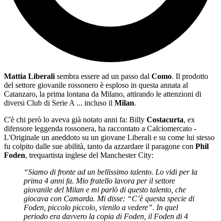
Mattia Liberali
sembra essere ad un passo dal
Como
. Il prodotto
del settore giovanile rossonero è esploso in questa annata al
Catanzaro, la prima lontana da Milano, attirando le attenzioni di
diversi Club di Serie A ... incluso il
Milan
.
C'è chi però lo aveva già notato anni fa: Billy
Costacurta
, ex
difensore leggenda rossonera, ha raccontato a Calciomercato -
L'Originale un aneddoto su un giovane Liberali e su come lui stesso
fu colpito dalle sue abilità, tanto da azzardare il paragone con
Phil
Foden
, trequartista inglese del Manchester City:
“Siamo di fronte ad un bellissimo talento. Lo vidi per la
prima 4 anni fa. Mio fratello lavora per il settore
giovanile del Milan e mi parlò di questo talento, che
giocava con Camarda. Mi disse: “C’è questa specie di
Foden, piccolo piccolo, vienilo a vedere”. In quel
periodo era davvero la copia di Foden, il Foden di 4