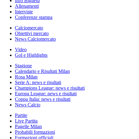
Info Biglietti
Allenamenti
Interviste
Conferenze stampa
Calciomercato
Obiettivi mercato
News Calciomercato
Video
Gol e Highlights
Stagione
Calendario e Risultati Milan
Rosa Milan
Serie A: news e risultati
Champions League: news e risultati
Europa League: news e risultati
Coppa Italia: news e risultati
News Calcio
Partite
Live Partita
Pagelle Milan
Probabili formazioni
Formazioni ufficiali