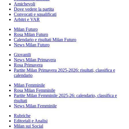
Amichevoli
Dove vedere la partita
Convocati e squalificati
Arbitri e VAR
Milan Futuro
Rosa Milan Futuro
Calendario e risultati Milan Futuro
News Milan Futuro
Giovanili
News Milan Primavera
Rosa Primavera
Partite Milan Primavera 2025-2026: risultati, classifica e
calendario
Milan Femminile
Rosa Milan Femminile
Partite Milan Femminile 2025-26: calendario, classifica e
risultati
News Milan Femminile
Rubriche
Editoriali e Analisi
Milan sui Social