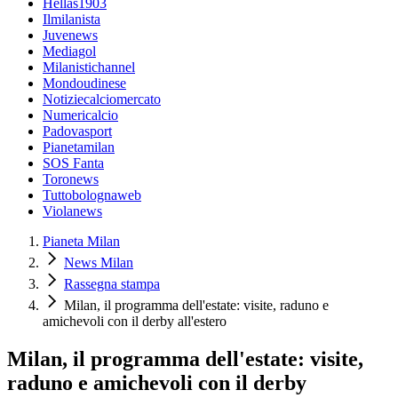
Hellas1903
Ilmilanista
Juvenews
Mediagol
Milanistichannel
Mondoudinese
Notiziecalciomercato
Numericalcio
Padovasport
Pianetamilan
SOS Fanta
Toronews
Tuttobolognaweb
Violanews
Pianeta Milan
News Milan
Rassegna stampa
Milan, il programma dell'estate: visite, raduno e
amichevoli con il derby all'estero
Milan, il programma dell'estate: visite,
raduno e amichevoli con il derby