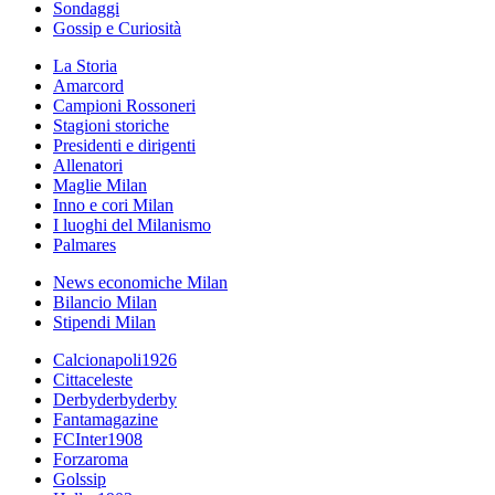
Sondaggi
Gossip e Curiosità
La Storia
Amarcord
Campioni Rossoneri
Stagioni storiche
Presidenti e dirigenti
Allenatori
Maglie Milan
Inno e cori Milan
I luoghi del Milanismo
Palmares
News economiche Milan
Bilancio Milan
Stipendi Milan
Calcionapoli1926
Cittaceleste
Derbyderbyderby
Fantamagazine
FCInter1908
Forzaroma
Golssip