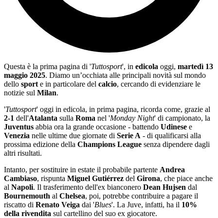
Questa è la prima pagina di '
Tuttosport
', in
edicola
oggi,
martedì 13
maggio 2025
. Diamo un’occhiata alle principali novità sul mondo
dello
sport
e in particolare del
calcio
, cercando di evidenziare le
notizie sul
Milan
.
'
Tuttosport
' oggi in edicola, in prima pagina, ricorda come, grazie al
2-1
dell'
Atalanta
sulla
Roma
nel '
Monday Night
' di campionato, la
Juventus
abbia ora la grande occasione - battendo
Udinese
e
Venezia
nelle ultime due giornate di
Serie A
- di qualificarsi alla
prossima edizione della
Champions League
senza dipendere dagli
altri risultati.
Intanto, per sostituire in estate il probabile partente
Andrea
Cambiaso
, rispunta
Miguel Gutiérrez
del
Girona
, che piace anche
al
Napoli
. Il trasferimento dell'ex bianconero
Dean Hujsen
dal
Bournemouth
al
Chelsea
, poi, potrebbe contribuire a pagare il
riscatto di
Renato Veiga
dai '
Blues
'. La Juve, infatti, ha il
10%
della rivendita
sul cartellino del suo ex giocatore.