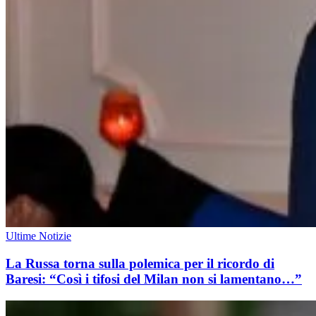
Ultime Notizie
La Russa torna sulla polemica per il ricordo di
Baresi: “Così i tifosi del Milan non si lamentano…”