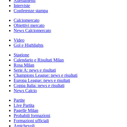
Allenamenti
Interviste
Conferenze stampa
Calciomercato
Obiettivi mercato
News Calciomercato
Video
Gol e Highlights
Stagione
Calendario e Risultati Milan
Rosa Milan
Serie A: news e risultati
Champions League: news e risultati
Europa League: news e risultati
Coppa Italia: news e risultati
News Calcio
Partite
Live Partita
Pagelle Milan
Probabili formazioni
Formazioni ufficiali
Amichevoli