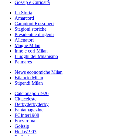
Gossip e Curiosità
La Storia
Amarcord
Campioni Rossoneri
Stagioni storiche
Presidenti e dirigenti
Allenatori
Maglie Milan
Inno e cori Milan
I luoghi del Milanismo
Palmares
News economiche Milan
Bilancio Milan
Stipendi Milan
Calcionapoli1926
Cittaceleste
Derbyderbyderby
Fantamagazine
FCInter1908
Forzaroma
Golssip
Hellas1903