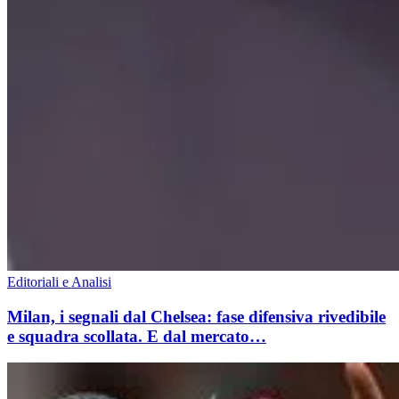
Editoriali e Analisi
Milan, i segnali dal Chelsea: fase difensiva rivedibile
e squadra scollata. E dal mercato…