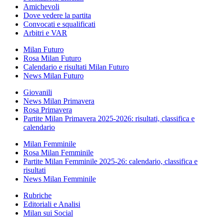
Amichevoli
Dove vedere la partita
Convocati e squalificati
Arbitri e VAR
Milan Futuro
Rosa Milan Futuro
Calendario e risultati Milan Futuro
News Milan Futuro
Giovanili
News Milan Primavera
Rosa Primavera
Partite Milan Primavera 2025-2026: risultati, classifica e
calendario
Milan Femminile
Rosa Milan Femminile
Partite Milan Femminile 2025-26: calendario, classifica e
risultati
News Milan Femminile
Rubriche
Editoriali e Analisi
Milan sui Social