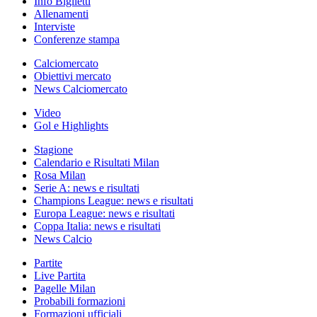
Info Biglietti
Allenamenti
Interviste
Conferenze stampa
Calciomercato
Obiettivi mercato
News Calciomercato
Video
Gol e Highlights
Stagione
Calendario e Risultati Milan
Rosa Milan
Serie A: news e risultati
Champions League: news e risultati
Europa League: news e risultati
Coppa Italia: news e risultati
News Calcio
Partite
Live Partita
Pagelle Milan
Probabili formazioni
Formazioni ufficiali