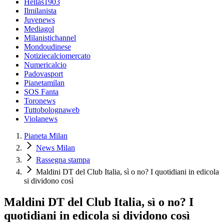
Hellas1903
Ilmilanista
Juvenews
Mediagol
Milanistichannel
Mondoudinese
Notiziecalciomercato
Numericalcio
Padovasport
Pianetamilan
SOS Fanta
Toronews
Tuttobolognaweb
Violanews
Pianeta Milan
News Milan
Rassegna stampa
Maldini DT del Club Italia, sì o no? I quotidiani in edicola
si dividono così
Maldini DT del Club Italia, sì o no? I
quotidiani in edicola si dividono così