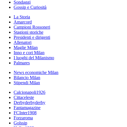
Sondaggi
Gossip e Curiosità
La Storia
Amarcord
Campioni Rossoneri
Stagioni storiche
Presidenti e dirigenti
Allenatori
Maglie Milan
Inno e cori Milan
I luoghi del Milanismo
Palmares
News economiche Milan
Bilancio Milan
Stipendi Milan
Calcionapoli1926
Cittaceleste
Derbyderbyderby
Fantamagazine
FCInter1908
Forzaroma
Golssip