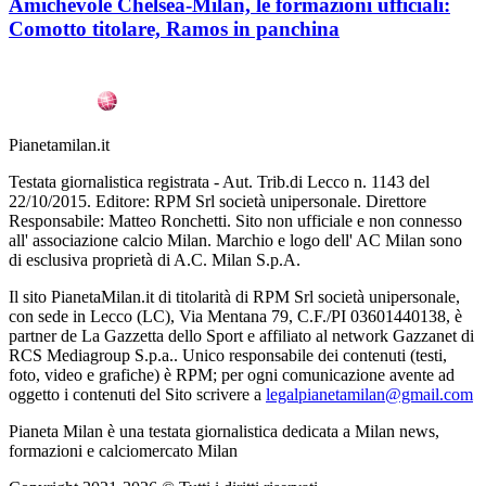
Amichevole Chelsea-Milan, le formazioni ufficiali:
Comotto titolare, Ramos in panchina
Pianetamilan.it
Testata giornalistica registrata - Aut. Trib.di Lecco n. 1143 del
22/10/2015. Editore: RPM Srl società unipersonale. Direttore
Responsabile: Matteo Ronchetti. Sito non ufficiale e non connesso
all' associazione calcio Milan. Marchio e logo dell' AC Milan sono
di esclusiva proprietà di A.C. Milan S.p.A.
Il sito PianetaMilan.it di titolarità di RPM Srl società unipersonale,
con sede in Lecco (LC), Via Mentana 79, C.F./PI 03601440138, è
partner de La Gazzetta dello Sport e affiliato al network Gazzanet di
RCS Mediagroup S.p.a.. Unico responsabile dei contenuti (testi,
foto, video e grafiche) è RPM; per ogni comunicazione avente ad
oggetto i contenuti del Sito scrivere a
legalpianetamilan@gmail.com
Pianeta Milan è una testata giornalistica dedicata a Milan news,
formazioni e calciomercato Milan