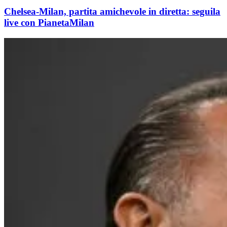
Chelsea-Milan, partita amichevole in diretta: seguila
live con PianetaMilan