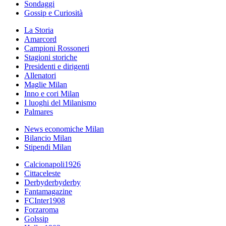
Sondaggi
Gossip e Curiosità
La Storia
Amarcord
Campioni Rossoneri
Stagioni storiche
Presidenti e dirigenti
Allenatori
Maglie Milan
Inno e cori Milan
I luoghi del Milanismo
Palmares
News economiche Milan
Bilancio Milan
Stipendi Milan
Calcionapoli1926
Cittaceleste
Derbyderbyderby
Fantamagazine
FCInter1908
Forzaroma
Golssip