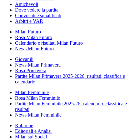
Amichevoli
Dove vedere la partita
Convocati e squalificati
Arbitri e VAR
Milan Futuro
Rosa Milan Futuro
Calendario e risultati Milan Futuro
News Milan Futuro
Giovanili
News Milan Primavera
Rosa Primavera
Partite Milan Primavera 2025-2026: risultati, classifica e
calendario
Milan Femminile
Rosa Milan Femminile
Partite Milan Femminile 2025-26: calendario, classifica e
risultati
News Milan Femminile
Rubriche
Editoriali e Analisi
Milan sui Social