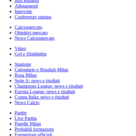
Info Biglietti
Allenamenti
Interviste
Conferenze stampa
Calciomercato
Obiettivi mercato
News Calciomercato
Video
Gol e Highlights
Stagione
Calendario e Risultati Milan
Rosa Milan
Serie A: news e risultati
Champions League: news e risultati
Europa League: news e risultati
Coppa Italia: news e risultati
News Calcio
Partite
Live Partita
Pagelle Milan
Probabili formazioni
Formazioni ufficiali