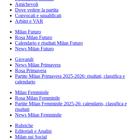
Amichevoli
Dove vedere la partita
Convocati e squalificati
Arbitri e VAR
Milan Futuro
Rosa Milan Futuro
Calendario e risultati Milan Futuro
News Milan Futuro
Giovanili
News Milan Primavera
Rosa Primavera
Partite Milan Primavera 2025-2026: risultati, classifica e
calendario
Milan Femminile
Rosa Milan Femminile
Partite Milan Femminile 2025-26: calendario, classifica e
risultati
News Milan Femminile
Rubriche
Editoriali e Analisi
Milan sui Social