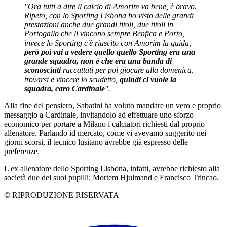
"Ora tutti a dire il calcio di Amorim va bene, è bravo.
Ripeto, con lo Sporting Lisbona ho visto delle grandi
prestazioni anche due grandi titoli, due titoli in
Portogallo che li vincono sempre Benfica e Porto,
invece lo Sporting c'è riuscito con Amorim la guida,
però poi vai a vedere quello quello Sporting era una
grande squadra, non è che era una banda di
sconosciuti
raccattati per poi giocare alla domenica,
trovarsi e vincere lo scudetto,
quindi ci vuole la
squadra, caro Cardinale
".
Alla fine del pensiero, Sabatini ha voluto mandare un vero e proprio
messaggio a Cardinale, invitandolo ad effettuare uno sforzo
economico per portare a Milano i calciatori richiesti dal proprio
allenatore. Parlando id mercato, come vi avevamo suggerito nei
giorni scorsi, il tecnico lusitano avrebbe già espresso delle
preferenze.
L'ex allenatore dello Sporting Lisbona, infatti, avrebbe richiesto alla
società due dei suoi pupilli: Mortem Hjulmand e Francisco Trincao.
© RIPRODUZIONE RISERVATA