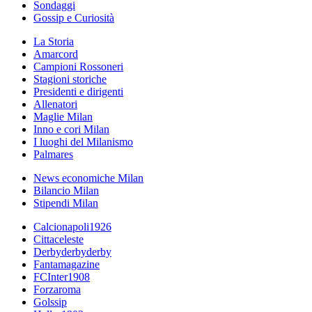
Sondaggi
Gossip e Curiosità
La Storia
Amarcord
Campioni Rossoneri
Stagioni storiche
Presidenti e dirigenti
Allenatori
Maglie Milan
Inno e cori Milan
I luoghi del Milanismo
Palmares
News economiche Milan
Bilancio Milan
Stipendi Milan
Calcionapoli1926
Cittaceleste
Derbyderbyderby
Fantamagazine
FCInter1908
Forzaroma
Golssip