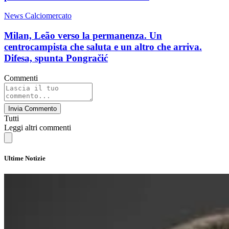
News Calciomercato
Milan, Leão verso la permanenza. Un
centrocampista che saluta e un altro che arriva.
Difesa, spunta Pongračić
Commenti
Invia Commento
Tutti
Leggi altri commenti
Ultime Notizie