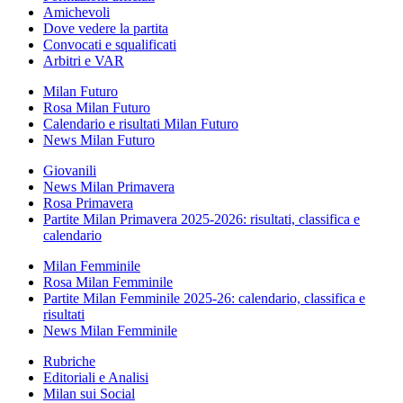
Amichevoli
Dove vedere la partita
Convocati e squalificati
Arbitri e VAR
Milan Futuro
Rosa Milan Futuro
Calendario e risultati Milan Futuro
News Milan Futuro
Giovanili
News Milan Primavera
Rosa Primavera
Partite Milan Primavera 2025-2026: risultati, classifica e
calendario
Milan Femminile
Rosa Milan Femminile
Partite Milan Femminile 2025-26: calendario, classifica e
risultati
News Milan Femminile
Rubriche
Editoriali e Analisi
Milan sui Social