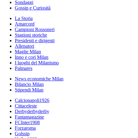
Sondaggi
Gossip e Curiosità
La Storia
Amarcord
Campioni Rossoneri
Stagioni storiche
Presidenti e dirigenti
Allenatori
Maglie Milan
Inno e cori Milan
I luoghi del Milanismo
Palmares
News economiche Milan
Bilancio Milan
Stipendi Milan
Calcionapoli1926
Cittaceleste
Derbyderbyderby
Fantamagazine
FCInter1908
Forzaroma
Golssip