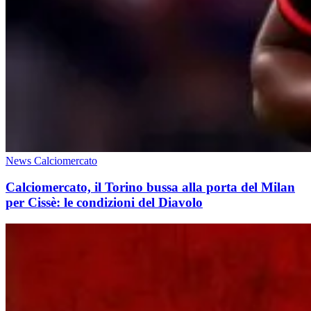
News Calciomercato
Calciomercato, il Torino bussa alla porta del Milan
per Cissè: le condizioni del Diavolo