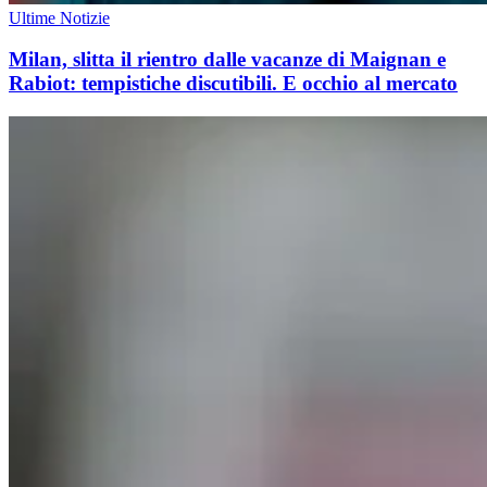
Ultime Notizie
Milan, slitta il rientro dalle vacanze di Maignan e
Rabiot: tempistiche discutibili. E occhio al mercato