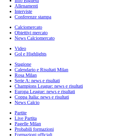
Info Biglietti
Allenamenti
Interviste
Conferenze stampa
Calciomercato
Obiettivi mercato
News Calciomercato
Video
Gol e Highlights
Stagione
Calendario e Risultati Milan
Rosa Milan
Serie A: news e risultati
Champions League: news e risultati
Europa League: news e risultati
Coppa Italia: news e risultati
News Calcio
Partite
Live Partita
Pagelle Milan
Probabili formazioni
Formazioni ufficiali